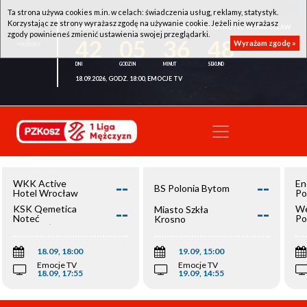
Ta strona używa cookies m.in. w celach: świadczenia usług, reklamy, statystyk.
Korzystając ze strony wyrażasz zgodę na używanie cookie. Jeżeli nie wyrażasz
WKK ACTIVE HOTEL WROCŁAW - KSK QEMETICA NOTEĆ INOWROCŁAW
zgody powinieneś zmienić ustawienia swojej przeglądarki.
42
05
36
47
Wyrażam zgodę »
18.09.2026, GODZ. 18:00, EMOCJE TV
--
--
WKK Active
En
BS Polonia Bytom
Hotel Wrocław
Po
--
--
KSK Qemetica
We
Miasto Szkła
Noteć
Po
Krosno
Inowrocław
Op
18.09, 18:00
19.09, 15:00
Emocje TV
Emocje TV
18.09, 17:55
19.09, 14:55