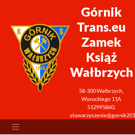
Górnik
Trans.eu
Zamek
Książ
Wałbrzych
58-300
Wałbrzych
,
Wysockiego 11A
512995860
,
stowarzyszenie@gornik201