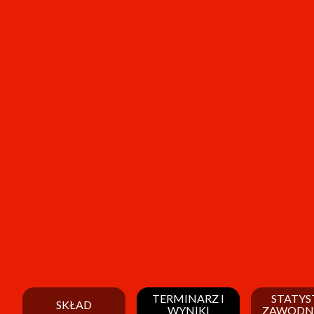
TERMINARZ I
STATYS
SKŁAD
WYNIKI
ZAWODN