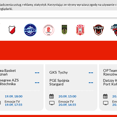
iadczenia usług, reklamy, statystyk. Korzystając ze strony wyrażasz zgodę na używanie c
WKK ACTIVE HOTEL WROCŁAW - KSK QEMETICA NOTEĆ IN
eglądarki.
--
--
ea Basket
OPTeam
GKS Tychy
znań
Rzeszó
--
--
egree AZS
PGE Spójnia
Datzzy 
litechnika
Stargard
Port Ko
olska
19.09, 18:00
20.09, 15:00
20.
Emocje TV
Emocje TV
Em
19.09, 17:55
20.09, 14:55
20.