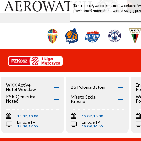
Ta strona używa cookies m.in. w celach: św
powinieneś zmienić ustawienia swojej prz
--
--
WKK Active
En
BS Polonia Bytom
Hotel Wrocław
Po
--
--
KSK Qemetica
We
Miasto Szkła
Noteć
Po
Krosno
Inowrocław
Op
18.09, 18:00
19.09, 15:00
Emocje TV
Emocje TV
18.09, 17:55
19.09, 14:55