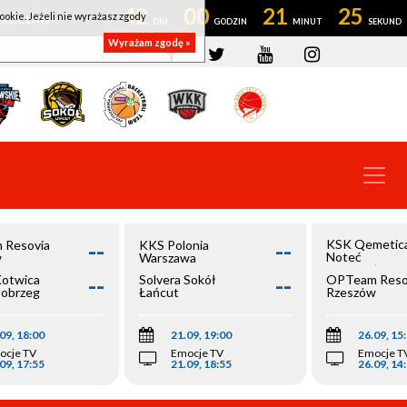
42
00
21
25
ookie. Jeżeli nie wyrażasz zgody
OWROCŁAW
Wyrażam zgodę »
--
--
KSK Qemetic
 Resovia
KKS Polonia
Noteć
w
Warszawa
Inowrocław
--
--
Kotwica
Solvera Sokół
OPTeam Reso
łobrzeg
Łańcut
Rzeszów
09, 18:00
21.09, 19:00
26.09, 15
ocje TV
Emocje TV
Emocje T
09, 17:55
21.09, 18:55
26.09, 14