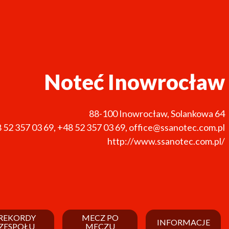
Noteć Inowrocław
88-100
Inowrocław
,
Solankowa 64
 52 357 03 69
,
+48 52 357 03 69
,
office@ssanotec.com.pl
http://www.ssanotec.com.pl/
REKORDY
MECZ PO
INFORMACJE
ZESPOŁU
MECZU