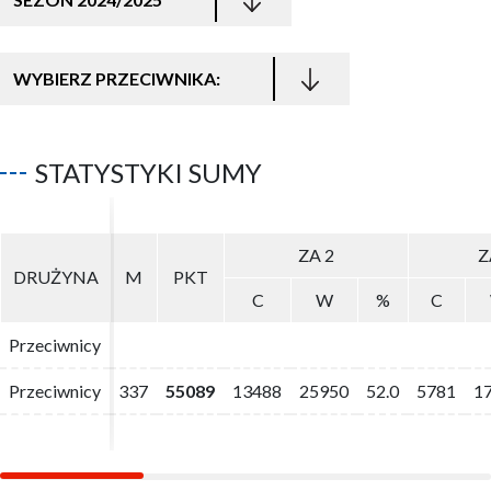
WYBIERZ PRZECIWNIKA:
STATYSTYKI SUMY
ZA 2
ZA 2
Z
Z
DRUŻYNA
DRUŻYNA
M
M
PKT
PKT
C
C
W
W
%
%
C
C
Przeciwnicy
Przeciwnicy
Przeciwnicy
Przeciwnicy
337
337
55089
55089
13488
13488
25950
25950
52.0
52.0
5781
5781
1
1