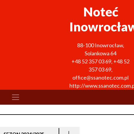
Noteć
Inowrocła
88-100
Inowrocław
,
Solankowa 64
+48 52 357 03 69
,
+48 52
357 03 69
,
office@ssanotec.com.pl
http://www.ssanotec.com.p
SEZON 2024/2025