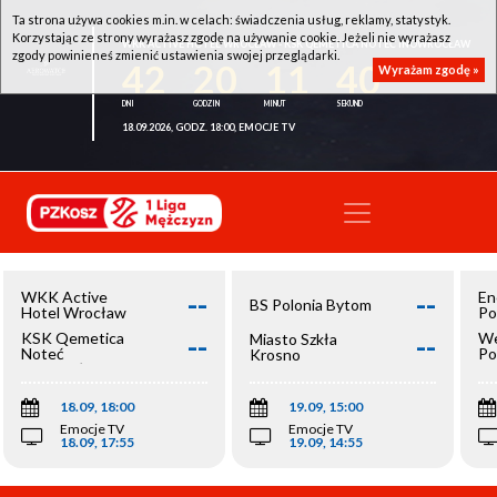
Ta strona używa cookies m.in. w celach: świadczenia usług, reklamy, statystyk.
Korzystając ze strony wyrażasz zgodę na używanie cookie. Jeżeli nie wyrażasz
WKK ACTIVE HOTEL WROCŁAW - KSK QEMETICA NOTEĆ INOWROCŁAW
zgody powinieneś zmienić ustawienia swojej przeglądarki.
42
20
11
40
Wyrażam zgodę »
18.09.2026, GODZ. 18:00, EMOCJE TV
--
--
WKK Active
En
BS Polonia Bytom
Hotel Wrocław
Po
--
--
KSK Qemetica
We
Miasto Szkła
Noteć
Po
Krosno
Inowrocław
Op
18.09, 18:00
19.09, 15:00
Emocje TV
Emocje TV
18.09, 17:55
19.09, 14:55