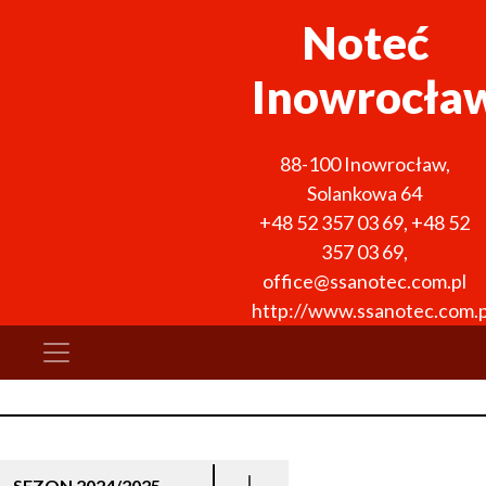
Noteć
Inowrocła
88-100
Inowrocław
,
Solankowa 64
+48 52 357 03 69
,
+48 52
357 03 69
,
office@ssanotec.com.pl
http://www.ssanotec.com.p
SEZON 2024/2025