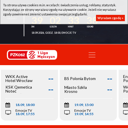
Ta strona używa cookies m.in. w celach: świadczenia usług, reklamy, statystyk.
Korzystając ze strony wyrażasz zgodę na używanie cookie. Jeżeli nie wyrażasz
WKK ACTIVE HOTEL WROCŁAW - KSK QEMETICA NOTEĆ INOWROCŁAW
zgody powinieneś zmienić ustawienia swojej przeglądarki.
39
02
33
38
Wyrażam zgodę »
18.09.2026, GODZ. 18:00, EMOCJE TV
--
--
WKK Active
En
BS Polonia Bytom
Hotel Wrocław
Po
--
--
KSK Qemetica
We
Miasto Szkła
Noteć
Po
Krosno
Inowrocław
Op
18.09, 18:00
19.09, 15:00
Emocje TV
Emocje TV
18.09, 17:55
19.09, 14:55