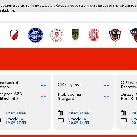
iadczenia usług, reklamy, statystyk. Korzystając ze strony wyrażasz zgodę na używanie c
WKK ACTIVE HOTEL WROCŁAW - KSK QEMETICA NOTEĆ IN
eglądarki.
--
--
ea Basket
OPTeam
GKS Tychy
znań
Rzeszó
--
--
egree AZS
PGE Spójnia
Datzzy 
litechnika
Stargard
Port Ko
olska
19.09, 18:00
20.09, 15:00
20.
Emocje TV
Emocje TV
Em
19.09, 17:55
20.09, 14:55
20.