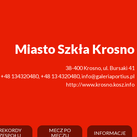
Miasto Szkła Krosno
38-400
Krosno
,
ul. Bursaki 41
+48 134320480
,
+48 13 4320480
,
info@galeriaportius.pl
http://www.krosno.kosz.info
REKORDY
MECZ PO
INFORMACJE
ZESPOŁU
MECZU