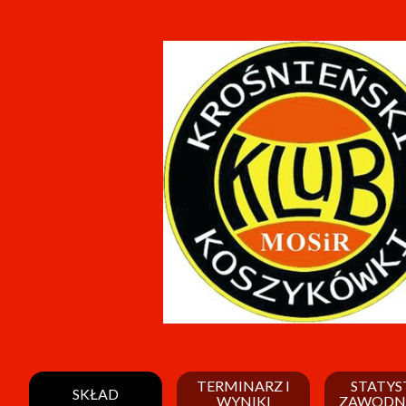
TERMINARZ I
STATYS
SKŁAD
WYNIKI
ZAWODN