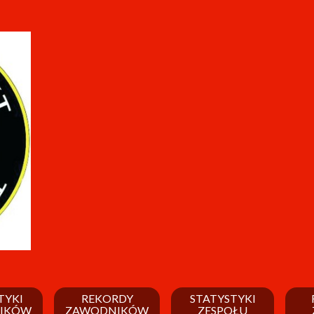
TYKI
REKORDY
STATYSTYKI
IKÓW
ZAWODNIKÓW
ZESPOŁU