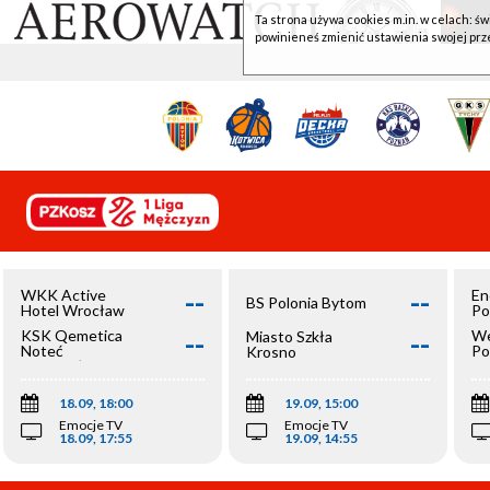
Ta strona używa cookies m.in. w celach: św
powinieneś zmienić ustawienia swojej prz
--
--
WKK Active
En
BS Polonia Bytom
Hotel Wrocław
Po
--
--
KSK Qemetica
We
Miasto Szkła
Noteć
Po
Krosno
Inowrocław
Op
18.09, 18:00
19.09, 15:00
Emocje TV
Emocje TV
18.09, 17:55
19.09, 14:55