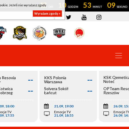
42
10
53
09
ookie. Jeżeli nie wyrażasz zgody
OWROCŁAW
Wyrażam zgodę »
--
--
KSK Qemetic
 Resovia
KKS Polonia
Noteć
w
Warszawa
Inowrocław
--
--
Kotwica
Solvera Sokół
OPTeam Reso
łobrzeg
Łańcut
Rzeszów
09, 18:00
21.09, 19:00
26.09, 15
ocje TV
Emocje TV
Emocje T
09, 17:55
21.09, 18:55
26.09, 14