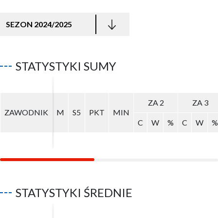
SEZON 2024/2025
STATYSTYKI SUMY
ZA 2
ZA 2
ZA 3
ZA 3
ZAWODNIK
ZAWODNIK
M
M
S5
S5
PKT
PKT
MIN
MIN
C
C
W
W
%
%
C
C
W
W
%
%
STATYSTYKI ŚREDNIE