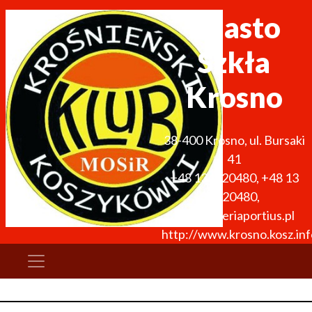
Miasto
Szkła
Krosno
38-400
Krosno
,
ul. Bursaki
41
+48 134320480
,
+48 13
4320480
,
info@galeriaportius.pl
http://www.krosno.kosz.inf