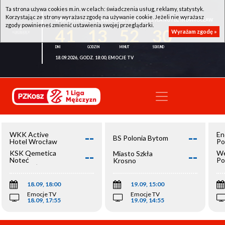
Ta strona używa cookies m.in. w celach: świadczenia usług, reklamy, statystyk.
Korzystając ze strony wyrażasz zgodę na używanie cookie. Jeżeli nie wyrażasz
WKK ACTIVE HOTEL WROCŁAW - KSK QEMETICA NOTEĆ INOWROCŁAW
zgody powinieneś zmienić ustawienia swojej przeglądarki.
41
13
52
30
Wyrażam zgodę »
18.09.2026, GODZ. 18:00, EMOCJE TV
--
--
WKK Active
En
BS Polonia Bytom
Hotel Wrocław
Po
--
--
KSK Qemetica
We
Miasto Szkła
Noteć
Po
Krosno
Inowrocław
Op
18.09, 18:00
19.09, 15:00
Emocje TV
Emocje TV
18.09, 17:55
19.09, 14:55