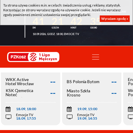
Ta strona używa cookies m.in. w celach: świadczenia usług, reklamy, statystyk.
Korzystając ze strony wyrażasz zgodę na używanie cookie. Jeżeli nie wyrażasz
WKK ACTIVE HOTEL WROCŁAW - KSK QEMETICA NOTEĆ INOWROCŁAW
zgody powinieneś zmienić ustawienia swojej przeglądarki.
41
21
42
34
Wyrażam zgodę »
18.09.2026, GODZ. 18:00, EMOCJE TV
--
--
WKK Active
En
BS Polonia Bytom
Hotel Wrocław
Po
--
--
KSK Qemetica
We
Miasto Szkła
Noteć
Po
Krosno
Inowrocław
Op
18.09, 18:00
19.09, 15:00
Emocje TV
Emocje TV
18.09, 17:55
19.09, 14:55