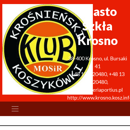
Miasto
Szkła
Krosno
38-400
Krosno
,
ul. Bursaki
41
+48 134320480
,
+48 13
4320480
,
info@galeriaportius.pl
http://www.krosno.kosz.inf