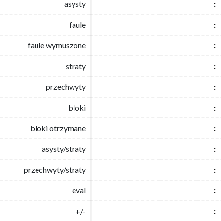
asysty
asysty
:
:
faule
faule
:
:
faule wymuszone
faule wymuszone
:
:
straty
straty
:
:
przechwyty
przechwyty
:
:
bloki
bloki
:
:
bloki otrzymane
bloki otrzymane
:
:
asysty/straty
asysty/straty
:
:
przechwyty/straty
przechwyty/straty
:
:
eval
eval
:
:
+/-
+/-
:
: