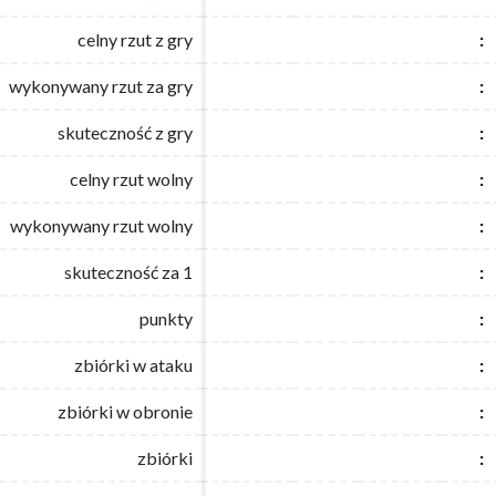
celny rzut z gry
celny rzut z gry
:
:
wykonywany rzut za gry
wykonywany rzut za gry
:
:
skuteczność z gry
skuteczność z gry
:
:
celny rzut wolny
celny rzut wolny
:
:
wykonywany rzut wolny
wykonywany rzut wolny
:
:
skuteczność za 1
skuteczność za 1
:
:
punkty
punkty
:
:
zbiórki w ataku
zbiórki w ataku
:
:
zbiórki w obronie
zbiórki w obronie
:
:
zbiórki
zbiórki
:
: