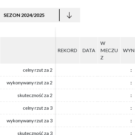
SEZON 2024/2025
W
W
REKORD
REKORD
DATA
DATA
MECZU
MECZU
WYN
WYN
Z
Z
celny rzut za 2
celny rzut za 2
:
:
wykonywany rzut za 2
wykonywany rzut za 2
:
:
skuteczność za 2
skuteczność za 2
:
:
celny rzut za 3
celny rzut za 3
:
:
wykonywany rzut za 3
wykonywany rzut za 3
:
:
skuteczność za 3
skuteczność za 3
:
: