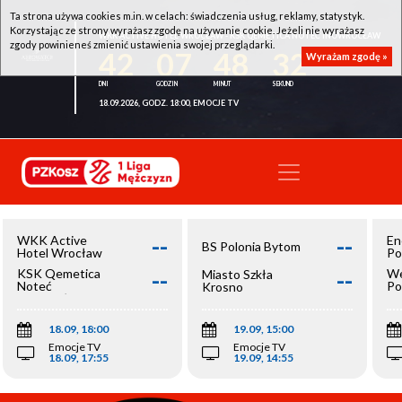
Ta strona używa cookies m.in. w celach: świadczenia usług, reklamy, statystyk.
Korzystając ze strony wyrażasz zgodę na używanie cookie. Jeżeli nie wyrażasz
WKK ACTIVE HOTEL WROCŁAW - KSK QEMETICA NOTEĆ INOWROCŁAW
zgody powinieneś zmienić ustawienia swojej przeglądarki.
42
07
48
32
Wyrażam zgodę »
18.09.2026, GODZ. 18:00, EMOCJE TV
--
--
WKK Active
En
BS Polonia Bytom
Hotel Wrocław
Po
--
--
KSK Qemetica
We
Miasto Szkła
Noteć
Po
Krosno
Inowrocław
Op
18.09, 18:00
19.09, 15:00
Emocje TV
Emocje TV
18.09, 17:55
19.09, 14:55