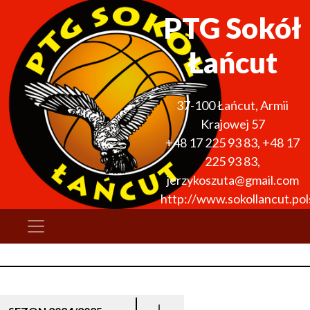
PTG Sokół
Łańcut
37-100
Łańcut
,
Armii
Krajowej 57
+48 17 225 93 83
,
+48 17
225 93 83
,
jerzykoszuta@gmail.com
http://www.sokollancut.pols