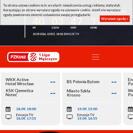
Ta strona używa cookies m.in. w celach: świadczenia usług, reklamy, statystyk.
Korzystając ze strony wyrażasz zgodę na używanie cookie. Jeżeli nie wyrażasz
WKK ACTIVE HOTEL WROCŁAW - KSK QEMETICA NOTEĆ INOWROCŁAW
zgody powinieneś zmienić ustawienia swojej przeglądarki.
40
03
47
37
Wyrażam zgodę »
18.09.2026, GODZ. 18:00, EMOCJE TV
--
--
WKK Active
En
BS Polonia Bytom
Hotel Wrocław
Po
--
--
KSK Qemetica
We
Miasto Szkła
Noteć
Po
Krosno
Inowrocław
Op
18.09, 18:00
19.09, 15:00
Emocje TV
Emocje TV
18.09, 17:55
19.09, 14:55