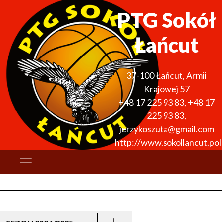
PTG Sokół
Łańcut
37-100
Łańcut
,
Armii
Krajowej 57
+48 17 225 93 83
,
+48 17
225 93 83
,
jerzykoszuta@gmail.com
http://www.sokollancut.pols