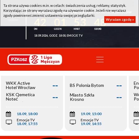
Ta strona używa cookies m.in. w celach: świadczenia usług, reklamy, statystyk.
Korzystając ze strony wyrażasz zgodę na używanie cookie. Jeżeli nie wyrażasz
WKK ACTIVE HOTEL WROCŁAW - KSK QEMETICA NOTEĆ INOWROCŁAW
zgody powinieneś zmienić ustawienia swojej przeglądarki.
42
01
53
48
Wyrażam zgodę »
18.09.2026, GODZ. 18:00, EMOCJE TV
--
--
WKK Active
En
BS Polonia Bytom
Hotel Wrocław
Po
--
--
KSK Qemetica
We
Miasto Szkła
Noteć
Po
Krosno
Inowrocław
Op
18.09, 18:00
19.09, 15:00
Emocje TV
Emocje TV
18.09, 17:55
19.09, 14:55