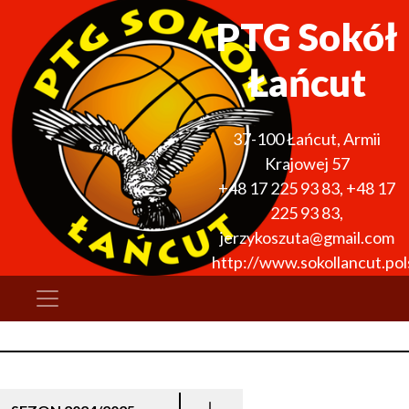
PTG Sokół
Łańcut
37-100
Łańcut
,
Armii
Krajowej 57
+48 17 225 93 83
,
+48 17
225 93 83
,
jerzykoszuta@gmail.com
http://www.sokollancut.pols