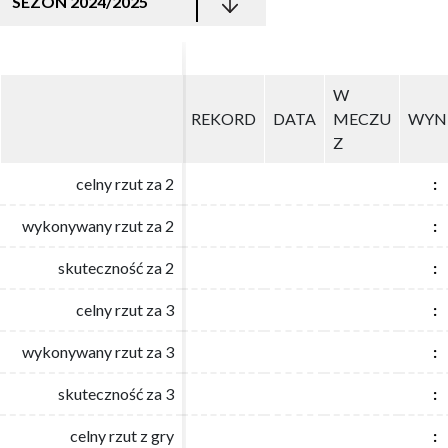
SEZON 2024/2025
W
W
REKORD
REKORD
DATA
DATA
MECZU
MECZU
WYN
WYN
Z
Z
celny rzut za 2
celny rzut za 2
:
:
wykonywany rzut za 2
wykonywany rzut za 2
:
:
skuteczność za 2
skuteczność za 2
:
:
celny rzut za 3
celny rzut za 3
:
:
wykonywany rzut za 3
wykonywany rzut za 3
:
:
skuteczność za 3
skuteczność za 3
:
:
celny rzut z gry
celny rzut z gry
:
: