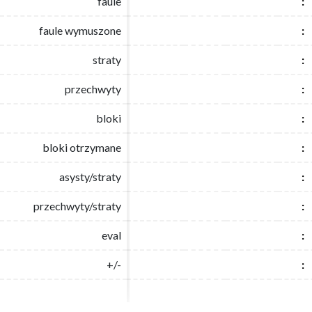
faule
faule
:
:
faule wymuszone
faule wymuszone
:
:
straty
straty
:
:
przechwyty
przechwyty
:
:
bloki
bloki
:
:
bloki otrzymane
bloki otrzymane
:
:
asysty/straty
asysty/straty
:
:
przechwyty/straty
przechwyty/straty
:
:
eval
eval
:
:
+/-
+/-
:
: