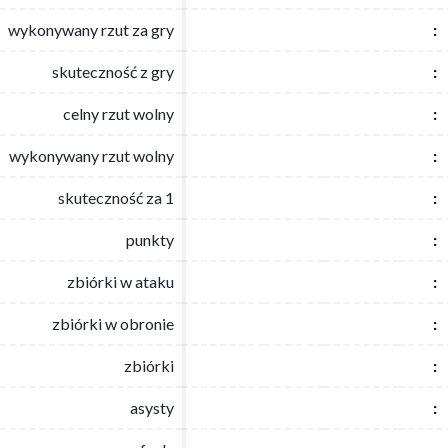
wykonywany rzut za gry
wykonywany rzut za gry
:
:
skuteczność z gry
skuteczność z gry
:
:
celny rzut wolny
celny rzut wolny
:
:
wykonywany rzut wolny
wykonywany rzut wolny
:
:
skuteczność za 1
skuteczność za 1
:
:
punkty
punkty
:
:
zbiórki w ataku
zbiórki w ataku
:
:
zbiórki w obronie
zbiórki w obronie
:
:
zbiórki
zbiórki
:
:
asysty
asysty
:
: