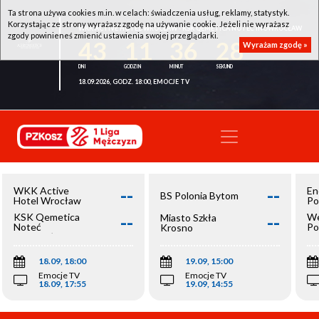
Ta strona używa cookies m.in. w celach: świadczenia usług, reklamy, statystyk.
Korzystając ze strony wyrażasz zgodę na używanie cookie. Jeżeli nie wyrażasz
WKK ACTIVE HOTEL WROCŁAW - KSK QEMETICA NOTEĆ INOWROCŁAW
zgody powinieneś zmienić ustawienia swojej przeglądarki.
43
11
36
28
Wyrażam zgodę »
18.09.2026, GODZ. 18:00, EMOCJE TV
--
--
WKK Active
En
BS Polonia Bytom
Hotel Wrocław
Po
--
--
KSK Qemetica
We
Miasto Szkła
Noteć
Po
Krosno
Inowrocław
Op
18.09, 18:00
19.09, 15:00
Emocje TV
Emocje TV
18.09, 17:55
19.09, 14:55