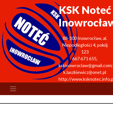
KSK Noteć
Inowrocła
88-100
Inowrocław
,
al.
Niepodległości 4, pokój
123
667 671 655
,
kskinowroclaw@gmail.com;
k.laszkiewicz@onet.pl
http://www.ksknotec.info.p