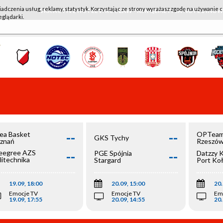
iadczenia usług, reklamy, statystyk. Korzystając ze strony wyrażasz zgodę na używanie c
WKK ACTIVE HOTEL WROCŁAW - KSK QEMETICA NOTEĆ IN
eglądarki.
--
--
ea Basket
OPTeam
GKS Tychy
znań
Rzeszó
--
--
egree AZS
PGE Spójnia
Datzzy 
litechnika
Stargard
Port Ko
olska
19.09, 18:00
20.09, 15:00
20.
Emocje TV
Emocje TV
Em
19.09, 17:55
20.09, 14:55
20.