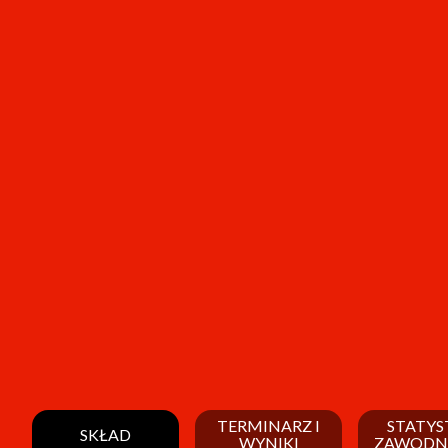
TERMINARZ I
STATYS
SKŁAD
WYNIKI
ZAWODN