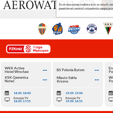
Ta strona używa cookies m.in. w celach: św
powinieneś zmienić ustawienia swojej prz
--
--
WKK Active
En
BS Polonia Bytom
Hotel Wrocław
Po
--
--
KSK Qemetica
We
Miasto Szkła
Noteć
Po
Krosno
Inowrocław
Op
18.09, 18:00
19.09, 15:00
Emocje TV
Emocje TV
18.09, 17:55
19.09, 14:55