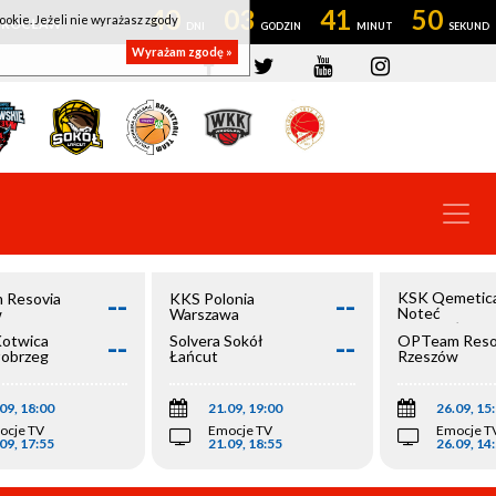
40
03
41
50
ookie. Jeżeli nie wyrażasz zgody
OWROCŁAW
Wyrażam zgodę »
--
--
KSK Qemetic
 Resovia
KKS Polonia
Noteć
w
Warszawa
Inowrocław
--
--
Kotwica
Solvera Sokół
OPTeam Reso
łobrzeg
Łańcut
Rzeszów
09, 18:00
21.09, 19:00
26.09, 15
ocje TV
Emocje TV
Emocje T
09, 17:55
21.09, 18:55
26.09, 14