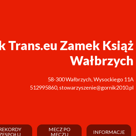
k Trans.eu Zamek Książ
Wałbrzych
58-300
Wałbrzych
,
Wysockiego 11A
512995860
,
stowarzyszenie@gornik2010.pl
REKORDY
MECZ PO
INFORMACJE
ZESPOŁU
MECZU