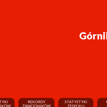
Górni
TYKI
REKORDY
STATYSTYKI
IKÓW
ZAWODNIKÓW
ZESPOŁU