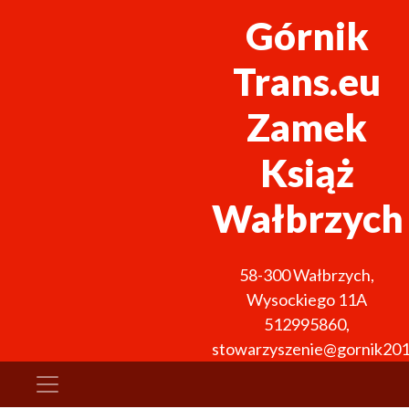
Górnik
Trans.eu
Zamek
Książ
Wałbrzych
58-300
Wałbrzych
,
Wysockiego 11A
512995860
,
stowarzyszenie@gornik201