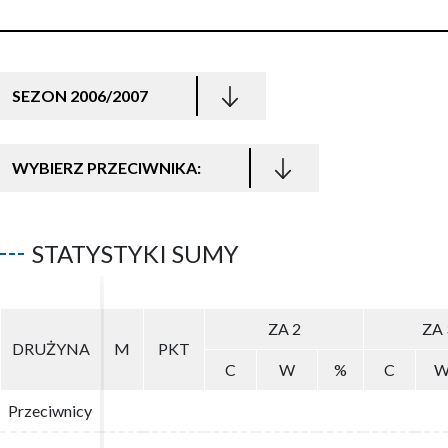
SEZON 2006/2007
WYBIERZ PRZECIWNIKA:
STATYSTYKI SUMY
ZA 2
ZA 2
ZA 
ZA 
DRUŻYNA
DRUŻYNA
M
M
PKT
PKT
C
C
W
W
%
%
C
C
Przeciwnicy
Przeciwnicy