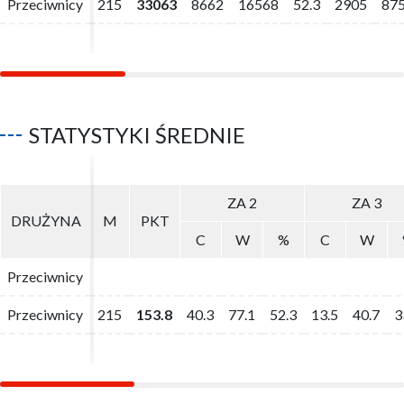
Przeciwnicy
Przeciwnicy
215
215
33063
33063
8662
8662
16568
16568
52.3
52.3
2905
2905
87
87
STATYSTYKI ŚREDNIE
ZA 2
ZA 2
ZA 3
ZA 3
DRUŻYNA
DRUŻYNA
M
M
PKT
PKT
C
C
W
W
%
%
C
C
W
W
Przeciwnicy
Przeciwnicy
Przeciwnicy
Przeciwnicy
215
215
153.8
153.8
40.3
40.3
77.1
77.1
52.3
52.3
13.5
13.5
40.7
40.7
3
3