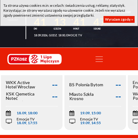
Ta strona używa cookies m.in. w celach: świadczenia usług, reklamy, statystyk.
Korzystając ze strony wyrażasz zgodę na używanie cookie. Jeżeli nie wyrażasz
WKK ACTIVE HOTEL WROCŁAW - KSK QEMETICA NOTEĆ INOWROCŁAW
zgody powinieneś zmienić ustawienia swojej przeglądarki.
41
13
41
47
Wyrażam zgodę »
18.09.2026, GODZ. 18:00, EMOCJE TV
--
--
WKK Active
En
BS Polonia Bytom
Hotel Wrocław
Po
--
--
KSK Qemetica
We
Miasto Szkła
Noteć
Po
Krosno
Inowrocław
Op
18.09, 18:00
19.09, 15:00
Emocje TV
Emocje TV
18.09, 17:55
19.09, 14:55