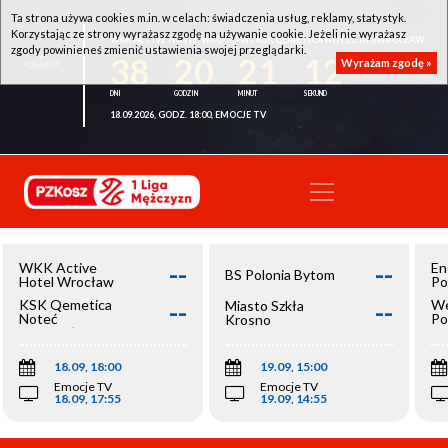
Ta strona używa cookies m.in. w celach: świadczenia usług, reklamy, statystyk.
Korzystając ze strony wyrażasz zgodę na używanie cookie. Jeżeli nie wyrażasz
WKK ACTIVE HOTEL WROCŁAW - KSK QEMETICA NOTEĆ INOWROCŁAW
zgody powinieneś zmienić ustawienia swojej przeglądarki.
38
20
21
12
Wyrażam zgodę »
18.09.2026, GODZ. 18:00, EMOCJE TV
--
--
WKK Active
En
BS Polonia Bytom
Hotel Wrocław
Po
--
--
KSK Qemetica
We
Miasto Szkła
Noteć
Po
Krosno
Inowrocław
Op
18.09, 18:00
19.09, 15:00
Emocje TV
Emocje TV
18.09, 17:55
19.09, 14:55