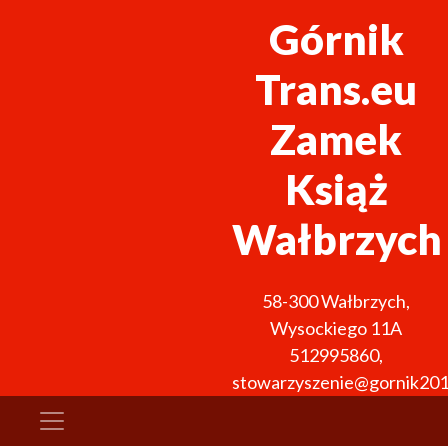
Górnik
Trans.eu
Zamek
Książ
Wałbrzych
58-300
Wałbrzych
,
Wysockiego 11A
512995860
,
stowarzyszenie@gornik201