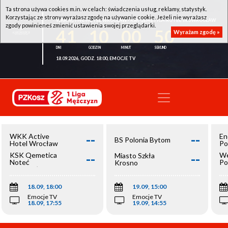
Ta strona używa cookies m.in. w celach: świadczenia usług, reklamy, statystyk.
Korzystając ze strony wyrażasz zgodę na używanie cookie. Jeżeli nie wyrażasz
WKK ACTIVE HOTEL WROCŁAW - KSK QEMETICA NOTEĆ INOWROCŁAW
zgody powinieneś zmienić ustawienia swojej przeglądarki.
41
10
00
50
Wyrażam zgodę »
18.09.2026, GODZ. 18:00, EMOCJE TV
--
--
WKK Active
En
BS Polonia Bytom
Hotel Wrocław
Po
--
--
KSK Qemetica
We
Miasto Szkła
Noteć
Po
Krosno
Inowrocław
Op
18.09, 18:00
19.09, 15:00
Emocje TV
Emocje TV
18.09, 17:55
19.09, 14:55