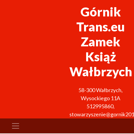
Górnik
Trans.eu
Zamek
Książ
Wałbrzych
58-300
Wałbrzych
,
Wysockiego 11A
512995860
,
stowarzyszenie@gornik201