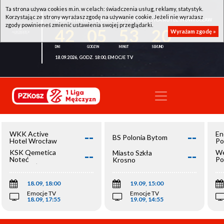
Ta strona używa cookies m.in. w celach: świadczenia usług, reklamy, statystyk.
Korzystając ze strony wyrażasz zgodę na używanie cookie. Jeżeli nie wyrażasz
WKK ACTIVE HOTEL WROCŁAW - KSK QEMETICA NOTEĆ INOWROCŁAW
zgody powinieneś zmienić ustawienia swojej przeglądarki.
42
05
53
20
Wyrażam zgodę »
18.09.2026, GODZ. 18:00, EMOCJE TV
--
--
WKK Active
En
BS Polonia Bytom
Hotel Wrocław
Po
--
--
KSK Qemetica
We
Miasto Szkła
Noteć
Po
Krosno
Inowrocław
Op
18.09, 18:00
19.09, 15:00
Emocje TV
Emocje TV
18.09, 17:55
19.09, 14:55