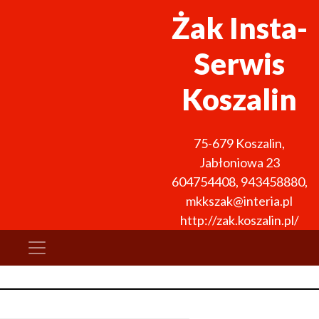
Żak Insta-
Serwis
Koszalin
75-679
Koszalin
,
Jabłoniowa 23
604754408
,
943458880
,
mkkszak@interia.pl
http://zak.koszalin.pl/