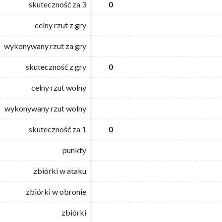
skuteczność za 3
skuteczność za 3
0
0
celny rzut z gry
celny rzut z gry
wykonywany rzut za gry
wykonywany rzut za gry
skuteczność z gry
skuteczność z gry
0
0
celny rzut wolny
celny rzut wolny
wykonywany rzut wolny
wykonywany rzut wolny
skuteczność za 1
skuteczność za 1
0
0
punkty
punkty
zbiórki w ataku
zbiórki w ataku
zbiórki w obronie
zbiórki w obronie
zbiórki
zbiórki