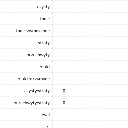
asysty
asysty
faule
faule
faule wymuszone
faule wymuszone
straty
straty
przechwyty
przechwyty
bloki
bloki
bloki otrzymane
bloki otrzymane
asysty/straty
asysty/straty
0
0
przechwyty/straty
przechwyty/straty
0
0
eval
eval
+/-
+/-