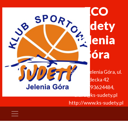
ECO
Sudety
Jelenia
Góra
58-500
Jelenia Góra
,
ul.
Sudecka 42
+48 793624484
,
biuro@ks-sudety.pl
http://www.ks-sudety.pl