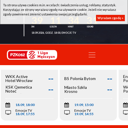
Ta strona używa cookies m.in. w celach: świadczenia usług, reklamy, statystyk.
Korzystając ze strony wyrażasz zgodę na używanie cookie. Jeżeli nie wyrażasz
WKK ACTIVE HOTEL WROCŁAW - KSK QEMETICA NOTEĆ INOWROCŁAW
zgody powinieneś zmienić ustawienia swojej przeglądarki.
39
11
34
30
Wyrażam zgodę »
18.09.2026, GODZ. 18:00, EMOCJE TV
--
--
WKK Active
En
BS Polonia Bytom
Hotel Wrocław
Po
--
--
KSK Qemetica
We
Miasto Szkła
Noteć
Po
Krosno
Inowrocław
Op
18.09, 18:00
19.09, 15:00
Emocje TV
Emocje TV
18.09, 17:55
19.09, 14:55