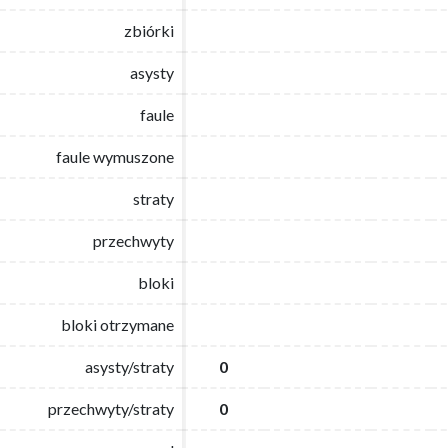
zbiórki
zbiórki
asysty
asysty
faule
faule
faule wymuszone
faule wymuszone
straty
straty
przechwyty
przechwyty
bloki
bloki
bloki otrzymane
bloki otrzymane
asysty/straty
asysty/straty
0
0
przechwyty/straty
przechwyty/straty
0
0