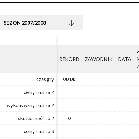
SEZON 2007/2008
REKORD
REKORD
ZAWODNIK
ZAWODNIK
DATA
DATA
czas gry
czas gry
00:00
00:00
celny rzut za 2
celny rzut za 2
wykonywany rzut za 2
wykonywany rzut za 2
skuteczność za 2
skuteczność za 2
0
0
celny rzut za 3
celny rzut za 3