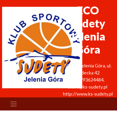
ECO
Sudety
Jelenia
Góra
58-500
Jelenia Góra
,
ul.
Sudecka 42
+48 793624484
,
biuro@ks-sudety.pl
http://www.ks-sudety.pl