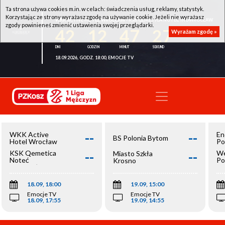
Ta strona używa cookies m.in. w celach: świadczenia usług, reklamy, statystyk.
Korzystając ze strony wyrażasz zgodę na używanie cookie. Jeżeli nie wyrażasz
WKK ACTIVE HOTEL WROCŁAW - KSK QEMETICA NOTEĆ INOWROCŁAW
zgody powinieneś zmienić ustawienia swojej przeglądarki.
42
12
47
27
Wyrażam zgodę »
18.09.2026, GODZ. 18:00, EMOCJE TV
--
--
WKK Active
En
BS Polonia Bytom
Hotel Wrocław
Po
--
--
KSK Qemetica
We
Miasto Szkła
Noteć
Po
Krosno
Inowrocław
Op
18.09, 18:00
19.09, 15:00
Emocje TV
Emocje TV
18.09, 17:55
19.09, 14:55