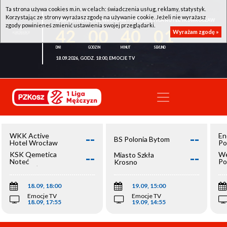
Ta strona używa cookies m.in. w celach: świadczenia usług, reklamy, statystyk.
Korzystając ze strony wyrażasz zgodę na używanie cookie. Jeżeli nie wyrażasz
WKK ACTIVE HOTEL WROCŁAW - KSK QEMETICA NOTEĆ INOWROCŁAW
zgody powinieneś zmienić ustawienia swojej przeglądarki.
42
00
40
01
Wyrażam zgodę »
18.09.2026, GODZ. 18:00, EMOCJE TV
--
--
WKK Active
En
BS Polonia Bytom
Hotel Wrocław
Po
--
--
KSK Qemetica
We
Miasto Szkła
Noteć
Po
Krosno
Inowrocław
Op
18.09, 18:00
19.09, 15:00
Emocje TV
Emocje TV
18.09, 17:55
19.09, 14:55