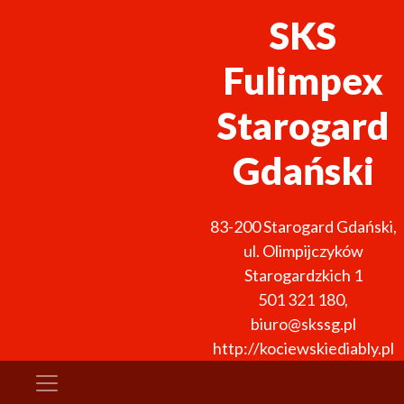
SKS
Fulimpex
Starogard
Gdański
83-200
Starogard Gdański
,
ul. Olimpijczyków
Starogardzkich 1
501 321 180
,
biuro@skssg.pl
http://kociewskiediably.pl