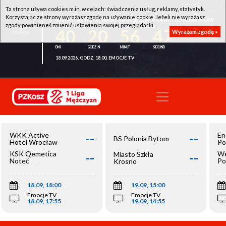
Ta strona używa cookies m.in. w celach: świadczenia usług, reklamy, statystyk.
Korzystając ze strony wyrażasz zgodę na używanie cookie. Jeżeli nie wyrażasz
WKK ACTIVE HOTEL WROCŁAW - KSK QEMETICA NOTEĆ INOWROCŁAW
zgody powinieneś zmienić ustawienia swojej przeglądarki.
40
20
56
47
Wyrażam zgodę »
18.09.2026, GODZ. 18:00, EMOCJE TV
--
--
WKK Active
En
BS Polonia Bytom
Hotel Wrocław
Po
--
--
KSK Qemetica
We
Miasto Szkła
Noteć
Po
Krosno
Inowrocław
Op
18.09, 18:00
19.09, 15:00
Emocje TV
Emocje TV
18.09, 17:55
19.09, 14:55