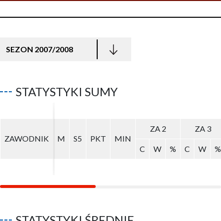
SEZON 2007/2008
STATYSTYKI SUMY
ZA 2
ZA 2
ZA 3
ZA 3
ZAWODNIK
ZAWODNIK
M
M
S5
S5
PKT
PKT
MIN
MIN
C
C
W
W
%
%
C
C
W
W
%
%
STATYSTYKI ŚREDNIE