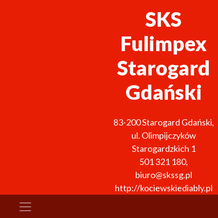
SKS
Fulimpex
Starogard
Gdański
83-200
Starogard Gdański
,
ul. Olimpijczyków
Starogardzkich 1
501 321 180
,
biuro@skssg.pl
http://kociewskiediably.pl