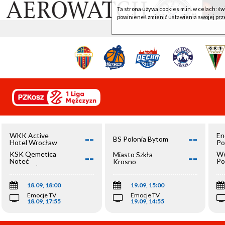
Ta strona używa cookies m.in. w celach: św
powinieneś zmienić ustawienia swojej prz
--
--
WKK Active
En
BS Polonia Bytom
Hotel Wrocław
Po
--
--
KSK Qemetica
We
Miasto Szkła
Noteć
Po
Krosno
Inowrocław
Op
18.09, 18:00
19.09, 15:00
Emocje TV
Emocje TV
18.09, 17:55
19.09, 14:55