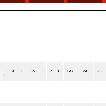
A
F
FW
S
P
B
BO
EVAL
+/-
S