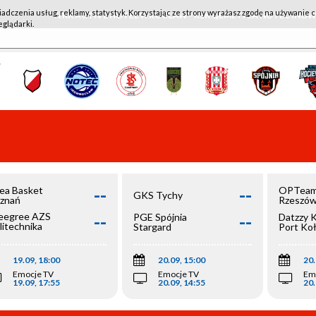
iadczenia usług, reklamy, statystyk. Korzystając ze strony wyrażasz zgodę na używanie c
WKK ACTIVE HOTEL WROCŁAW - KSK QEMETICA NOTEĆ IN
eglądarki.
--
--
ea Basket
OPTeam
GKS Tychy
znań
Rzeszó
--
--
egree AZS
PGE Spójnia
Datzzy 
litechnika
Stargard
Port Ko
olska
19.09, 18:00
20.09, 15:00
20.
Emocje TV
Emocje TV
Em
19.09, 17:55
20.09, 14:55
20.