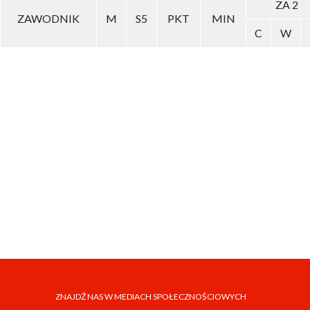
ZA 2
ZAWODNIK
M
S5
PKT
MIN
C
W
ZNAJDŹ NAS W MEDIACH SPOŁECZNOŚCIOWYCH