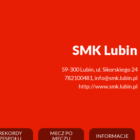
SMK Lubin
59-300
Lubin
,
ul. Sikorskiego 24
782100481
,
info@smk.lubin.pl
http://www.smk.lubin.pl
REKORDY
MECZ PO
INFORMACJE
ZESPOŁU
MECZU