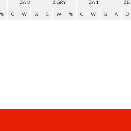
ZA 3
Z GRY
ZA 1
ZB
%
C
W
%
C
W
%
C
W
%
A
O