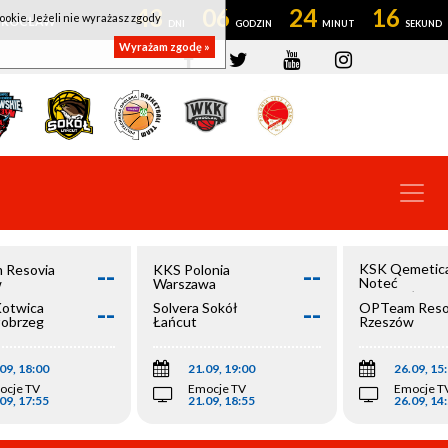
43
06
24
16
ookie. Jeżeli nie wyrażasz zgody
OWROCŁAW
Wyrażam zgodę »
--
--
KSK Qemetic
 Resovia
KKS Polonia
Noteć
w
Warszawa
Inowrocław
--
--
Kotwica
Solvera Sokół
OPTeam Reso
łobrzeg
Łańcut
Rzeszów
09, 18:00
21.09, 19:00
26.09, 15
ocje TV
Emocje TV
Emocje T
09, 17:55
21.09, 18:55
26.09, 14