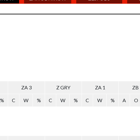
ZA 3
Z GRY
ZA 1
ZB
%
C
W
%
C
W
%
C
W
%
A
O