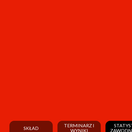
TERMINARZ I
STATYS
SKŁAD
WYNIKI
ZAWODN