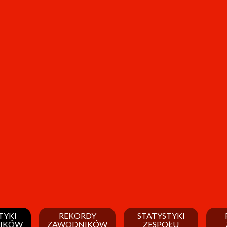
TYKI
REKORDY
STATYSTYKI
IKÓW
ZAWODNIKÓW
ZESPOŁU