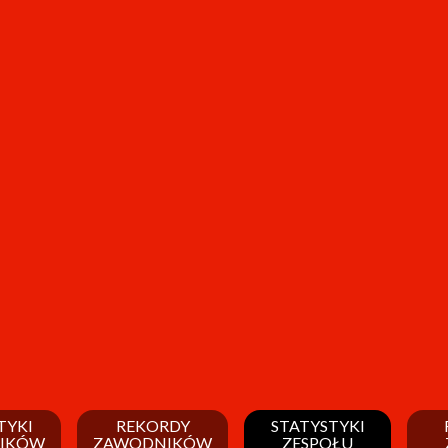
TYKI
REKORDY
STATYSTYKI
IKÓW
ZAWODNIKÓW
ZESPOŁU