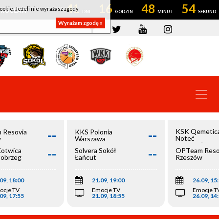
41
16
48
54
ookie. Jeżeli nie wyrażasz zgody
OWROCŁAW
Wyrażam zgodę »
--
--
KSK Qemetic
 Resovia
KKS Polonia
Noteć
w
Warszawa
Inowrocław
--
--
Kotwica
Solvera Sokół
OPTeam Reso
łobrzeg
Łańcut
Rzeszów
09, 18:00
21.09, 19:00
26.09, 15
ocje TV
Emocje TV
Emocje T
09, 17:55
21.09, 18:55
26.09, 14