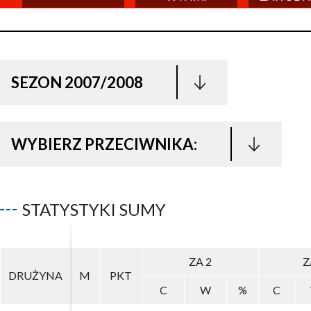
SEZON 2007/2008
WYBIERZ PRZECIWNIKA:
STATYSTYKI SUMY
ZA 2
ZA 2
Z
Z
DRUŻYNA
DRUŻYNA
M
M
PKT
PKT
C
C
W
W
%
%
C
C