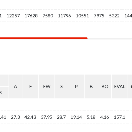
1
1
12257
12257
17628
17628
7580
7580
11796
11796
10551
10551
7975
7975
5322
5322
14
14
A
A
F
F
FW
FW
S
S
P
P
B
B
BO
BO
EVAL
EVAL
S
S
.41
.41
27.3
27.3
42.43
42.43
37.95
37.95
28.7
28.7
19.14
19.14
5.18
5.18
4.16
4.16
157.1
157.1