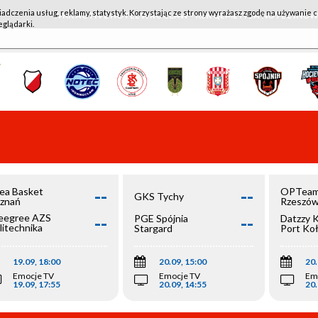
iadczenia usług, reklamy, statystyk. Korzystając ze strony wyrażasz zgodę na używanie c
WKK ACTIVE HOTEL WROCŁAW - KSK QEMETICA NOTEĆ IN
eglądarki.
--
--
ea Basket
OPTeam
GKS Tychy
znań
Rzeszó
--
--
egree AZS
PGE Spójnia
Datzzy 
litechnika
Stargard
Port Ko
olska
19.09, 18:00
20.09, 15:00
20.
Emocje TV
Emocje TV
Em
19.09, 17:55
20.09, 14:55
20.