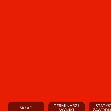
TERMINARZ I
STATYS
SKŁAD
WYNIKI
ZAWODN