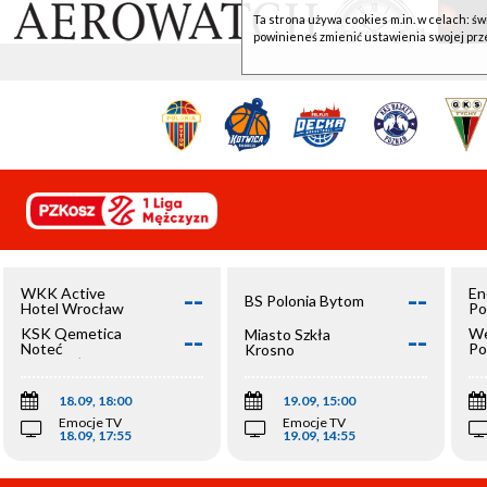
Ta strona używa cookies m.in. w celach: św
powinieneś zmienić ustawienia swojej prz
--
--
WKK Active
En
BS Polonia Bytom
Hotel Wrocław
Po
--
--
KSK Qemetica
We
Miasto Szkła
Noteć
Po
Krosno
Inowrocław
Op
18.09, 18:00
19.09, 15:00
Emocje TV
Emocje TV
18.09, 17:55
19.09, 14:55