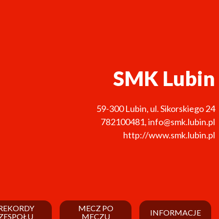
SMK Lubin
59-300
Lubin
,
ul. Sikorskiego 24
782100481
,
info@smk.lubin.pl
http://www.smk.lubin.pl
REKORDY
MECZ PO
INFORMACJE
ZESPOŁU
MECZU