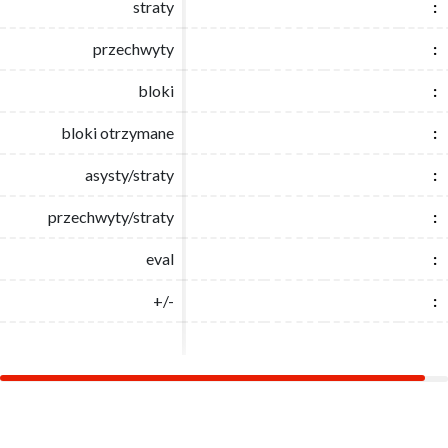
straty
straty
:
:
przechwyty
przechwyty
:
:
bloki
bloki
:
:
bloki otrzymane
bloki otrzymane
:
:
asysty/straty
asysty/straty
:
:
przechwyty/straty
przechwyty/straty
:
:
eval
eval
:
:
+/-
+/-
:
: