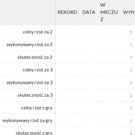
W
W
REKORD
REKORD
DATA
DATA
MECZU
MECZU
WYN
WYN
Z
Z
celny rzut za 2
celny rzut za 2
:
:
wykonywany rzut za 2
wykonywany rzut za 2
:
:
skuteczność za 2
skuteczność za 2
:
:
celny rzut za 3
celny rzut za 3
:
:
wykonywany rzut za 3
wykonywany rzut za 3
:
:
skuteczność za 3
skuteczność za 3
:
:
celny rzut z gry
celny rzut z gry
:
:
wykonywany rzut za gry
wykonywany rzut za gry
:
:
skuteczność z gry
skuteczność z gry
:
: