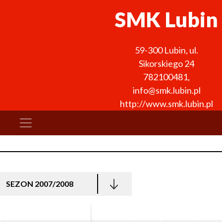
SMK Lubin
59-300
Lubin
,
ul.
Sikorskiego 24
782100481
,
info@smk.lubin.pl
http://www.smk.lubin.pl
SEZON 2007/2008