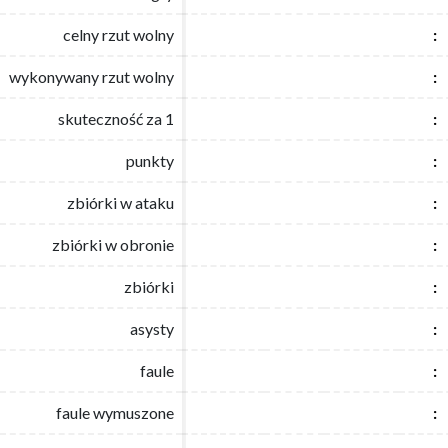
celny rzut wolny
celny rzut wolny
:
:
wykonywany rzut wolny
wykonywany rzut wolny
:
:
skuteczność za 1
skuteczność za 1
:
:
punkty
punkty
:
:
zbiórki w ataku
zbiórki w ataku
:
:
zbiórki w obronie
zbiórki w obronie
:
:
zbiórki
zbiórki
:
:
asysty
asysty
:
:
faule
faule
:
:
faule wymuszone
faule wymuszone
:
: