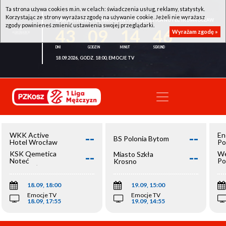
Ta strona używa cookies m.in. w celach: świadczenia usług, reklamy, statystyk.
Korzystając ze strony wyrażasz zgodę na używanie cookie. Jeżeli nie wyrażasz
WKK ACTIVE HOTEL WROCŁAW - KSK QEMETICA NOTEĆ INOWROCŁAW
zgody powinieneś zmienić ustawienia swojej przeglądarki.
43
09
14
45
Wyrażam zgodę »
18.09.2026, GODZ. 18:00, EMOCJE TV
--
--
WKK Active
En
BS Polonia Bytom
Hotel Wrocław
Po
--
--
KSK Qemetica
We
Miasto Szkła
Noteć
Po
Krosno
Inowrocław
Op
18.09, 18:00
19.09, 15:00
Emocje TV
Emocje TV
18.09, 17:55
19.09, 14:55