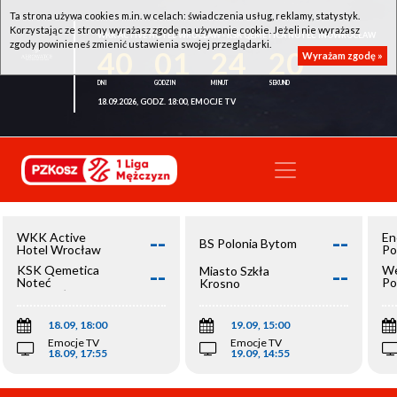
Ta strona używa cookies m.in. w celach: świadczenia usług, reklamy, statystyk.
Korzystając ze strony wyrażasz zgodę na używanie cookie. Jeżeli nie wyrażasz
WKK ACTIVE HOTEL WROCŁAW - KSK QEMETICA NOTEĆ INOWROCŁAW
zgody powinieneś zmienić ustawienia swojej przeglądarki.
40
01
24
20
Wyrażam zgodę »
18.09.2026, GODZ. 18:00, EMOCJE TV
--
--
WKK Active
En
BS Polonia Bytom
Hotel Wrocław
Po
--
--
KSK Qemetica
We
Miasto Szkła
Noteć
Po
Krosno
Inowrocław
Op
18.09, 18:00
19.09, 15:00
Emocje TV
Emocje TV
18.09, 17:55
19.09, 14:55