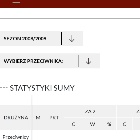
SEZON 2008/2009
WYBIERZ PRZECIWNIKA:
STATYSTYKI SUMY
ZA 2
ZA 2
Z
Z
DRUŻYNA
DRUŻYNA
M
M
PKT
PKT
C
C
W
W
%
%
C
C
Przeciwnicy
Przeciwnicy