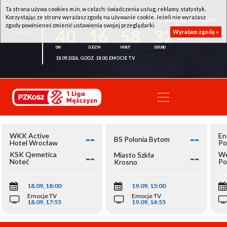
Ta strona używa cookies m.in. w celach: świadczenia usług, reklamy, statystyk.
Korzystając ze strony wyrażasz zgodę na używanie cookie. Jeżeli nie wyrażasz
WKK ACTIVE HOTEL WROCŁAW - KSK QEMETICA NOTEĆ INOWROCŁAW
zgody powinieneś zmienić ustawienia swojej przeglądarki.
40
16
58
32
Wyrażam zgodę »
18.09.2026, GODZ. 18:00, EMOCJE TV
--
--
WKK Active
En
BS Polonia Bytom
Hotel Wrocław
Po
--
--
KSK Qemetica
We
Miasto Szkła
Noteć
Po
Krosno
Inowrocław
Op
18.09, 18:00
19.09, 15:00
Emocje TV
Emocje TV
18.09, 17:55
19.09, 14:55