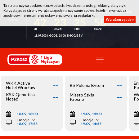
Ta strona używa cookies m.in. w celach: świadczenia usług, reklamy, statystyk.
Korzystając ze strony wyrażasz zgodę na używanie cookie. Jeżeli nie wyrażasz
WKK ACTIVE HOTEL WROCŁAW - KSK QEMETICA NOTEĆ INOWROCŁAW
zgody powinieneś zmienić ustawienia swojej przeglądarki.
42
23
25
50
Wyrażam zgodę »
18.09.2026, GODZ. 18:00, EMOCJE TV
--
--
WKK Active
En
BS Polonia Bytom
Hotel Wrocław
Po
--
--
KSK Qemetica
We
Miasto Szkła
Noteć
Po
Krosno
Inowrocław
Op
18.09, 18:00
19.09, 15:00
Emocje TV
Emocje TV
18.09, 17:55
19.09, 14:55