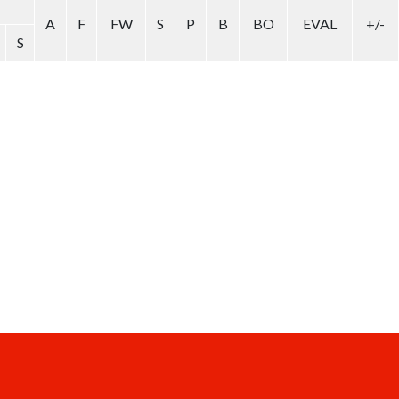
A
F
FW
S
P
B
BO
EVAL
+/-
S