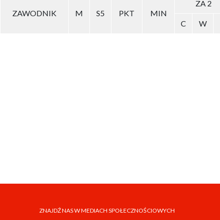
ZA 2
ZAWODNIK
M
S5
PKT
MIN
C
W
ZNAJDŹ NAS W MEDIACH SPOŁECZNOŚCIOWYCH