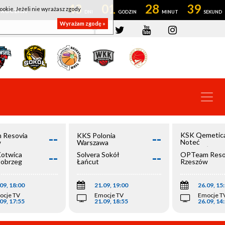
43
01
28
39
ookie. Jeżeli nie wyrażasz zgody
OWROCŁAW
Wyrażam zgodę »
--
--
KSK Qemetic
 Resovia
KKS Polonia
Noteć
w
Warszawa
Inowrocław
--
--
Kotwica
Solvera Sokół
OPTeam Reso
łobrzeg
Łańcut
Rzeszów
09, 18:00
21.09, 19:00
26.09, 15
ocje TV
Emocje TV
Emocje T
09, 17:55
21.09, 18:55
26.09, 14