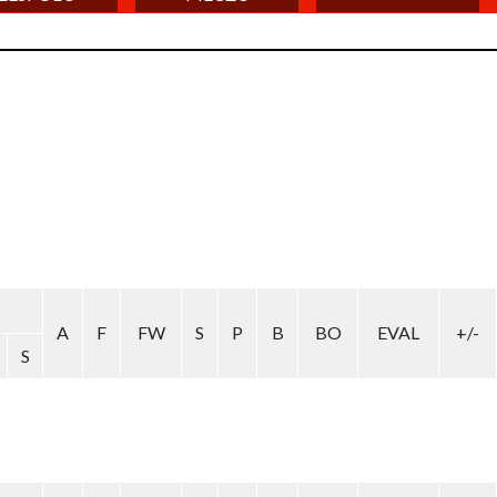
A
F
FW
S
P
B
BO
EVAL
+/-
S