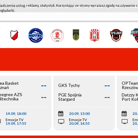
iadczenia usług, reklamy, statystyk. Korzystając ze strony wyrażasz zgodę na używanie c
WKK ACTIVE HOTEL WROCŁAW - KSK QEMETICA NOTEĆ IN
eglądarki.
--
--
ea Basket
OPTeam
GKS Tychy
znań
Rzeszó
--
--
egree AZS
PGE Spójnia
Datzzy 
litechnika
Stargard
Port Ko
olska
19.09, 18:00
20.09, 15:00
20.
Emocje TV
Emocje TV
Em
19.09, 17:55
20.09, 14:55
20.