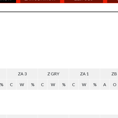
ZA 3
Z GRY
ZA 1
ZB
%
C
W
%
C
W
%
C
W
%
A
O