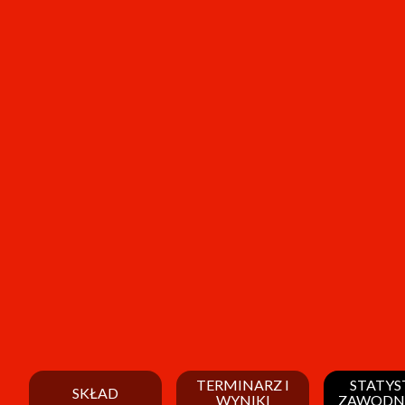
TERMINARZ I
STATYS
SKŁAD
WYNIKI
ZAWODN