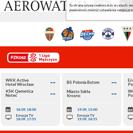
Ta strona używa cookies m.in. w celach: św
powinieneś zmienić ustawienia swojej prz
--
--
WKK Active
En
BS Polonia Bytom
Hotel Wrocław
Po
--
--
KSK Qemetica
We
Miasto Szkła
Noteć
Po
Krosno
Inowrocław
Op
18.09, 18:00
19.09, 15:00
Emocje TV
Emocje TV
18.09, 17:55
19.09, 14:55