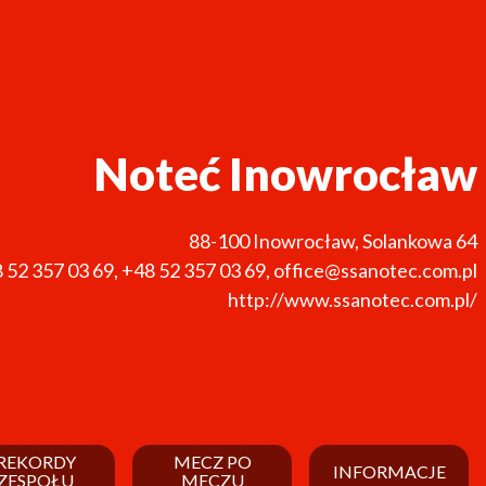
Noteć Inowrocław
88-100
Inowrocław
,
Solankowa 64
 52 357 03 69
,
+48 52 357 03 69
,
office@ssanotec.com.pl
http://www.ssanotec.com.pl/
REKORDY
MECZ PO
INFORMACJE
ZESPOŁU
MECZU