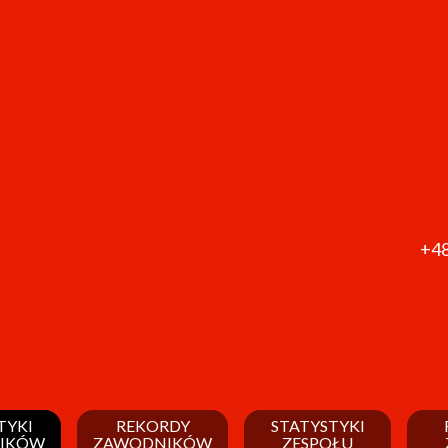
+48
TYKI
REKORDY
STATYSTYKI
IKÓW
ZAWODNIKÓW
ZESPOŁU