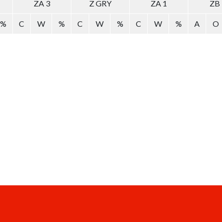
ZA 3
Z GRY
ZA 1
ZB
%
C
W
%
C
W
%
C
W
%
A
O