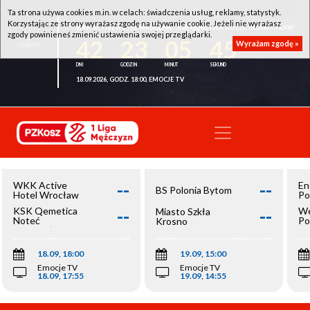
Ta strona używa cookies m.in. w celach: świadczenia usług, reklamy, statystyk.
Korzystając ze strony wyrażasz zgodę na używanie cookie. Jeżeli nie wyrażasz
WKK ACTIVE HOTEL WROCŁAW - KSK QEMETICA NOTEĆ INOWROCŁAW
zgody powinieneś zmienić ustawienia swojej przeglądarki.
42
23
05
45
Wyrażam zgodę »
18.09.2026, GODZ. 18:00, EMOCJE TV
--
--
WKK Active
En
BS Polonia Bytom
Hotel Wrocław
Po
--
--
KSK Qemetica
We
Miasto Szkła
Noteć
Po
Krosno
Inowrocław
Op
18.09, 18:00
19.09, 15:00
Emocje TV
Emocje TV
18.09, 17:55
19.09, 14:55