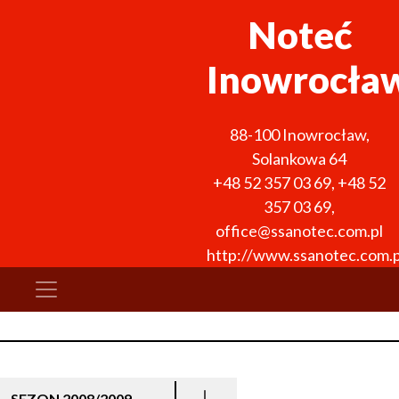
Noteć
Inowrocła
88-100
Inowrocław
,
Solankowa 64
+48 52 357 03 69
,
+48 52
357 03 69
,
office@ssanotec.com.pl
http://www.ssanotec.com.p
SEZON 2008/2009