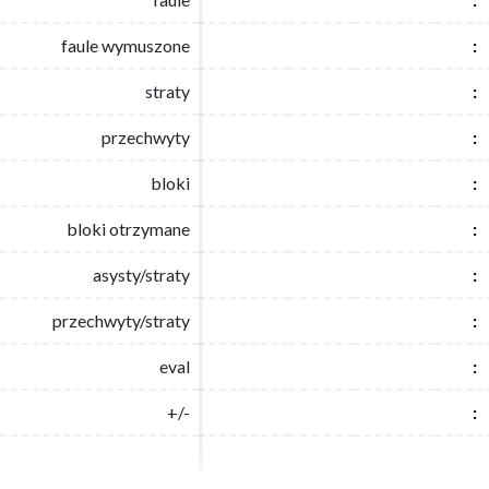
faule wymuszone
faule wymuszone
:
:
straty
straty
:
:
przechwyty
przechwyty
:
:
bloki
bloki
:
:
bloki otrzymane
bloki otrzymane
:
:
asysty/straty
asysty/straty
:
:
przechwyty/straty
przechwyty/straty
:
:
eval
eval
:
:
+/-
+/-
:
: