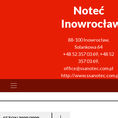
Noteć
Inowrocła
88-100
Inowrocław
,
Solankowa 64
+48 52 357 03 69
,
+48 52
357 03 69
,
office@ssanotec.com.pl
http://www.ssanotec.com.p
SEZON 2008/2009