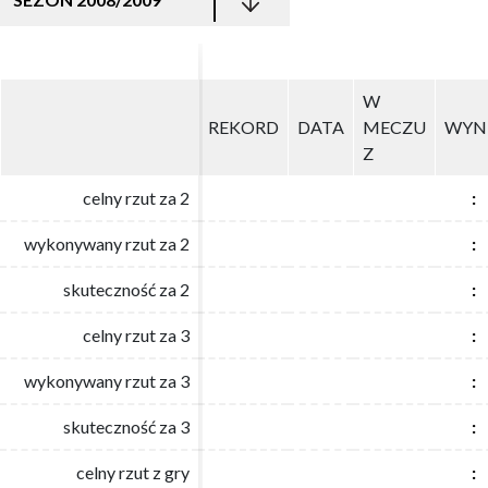
W
W
REKORD
REKORD
DATA
DATA
MECZU
MECZU
WYN
WYN
Z
Z
celny rzut za 2
celny rzut za 2
:
:
wykonywany rzut za 2
wykonywany rzut za 2
:
:
skuteczność za 2
skuteczność za 2
:
:
celny rzut za 3
celny rzut za 3
:
:
wykonywany rzut za 3
wykonywany rzut za 3
:
:
skuteczność za 3
skuteczność za 3
:
:
celny rzut z gry
celny rzut z gry
:
: