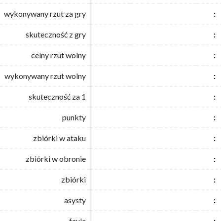
wykonywany rzut za gry
wykonywany rzut za gry
:
:
skuteczność z gry
skuteczność z gry
:
:
celny rzut wolny
celny rzut wolny
:
:
wykonywany rzut wolny
wykonywany rzut wolny
:
:
skuteczność za 1
skuteczność za 1
:
:
punkty
punkty
:
:
zbiórki w ataku
zbiórki w ataku
:
:
zbiórki w obronie
zbiórki w obronie
:
:
zbiórki
zbiórki
:
:
asysty
asysty
:
:
faule
faule
:
: