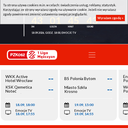
Ta strona używa cookies m.in. w celach: świadczenia usług, reklamy, statystyk.
Korzystając ze strony wyrażasz zgodę na używanie cookie. Jeżeli nie wyrażasz
WKK ACTIVE HOTEL WROCŁAW - KSK QEMETICA NOTEĆ INOWROCŁAW
zgody powinieneś zmienić ustawienia swojej przeglądarki.
43
01
45
43
Wyrażam zgodę »
18.09.2026, GODZ. 18:00, EMOCJE TV
--
--
WKK Active
En
BS Polonia Bytom
Hotel Wrocław
Po
--
--
KSK Qemetica
We
Miasto Szkła
Noteć
Po
Krosno
Inowrocław
Op
18.09, 18:00
19.09, 15:00
Emocje TV
Emocje TV
18.09, 17:55
19.09, 14:55