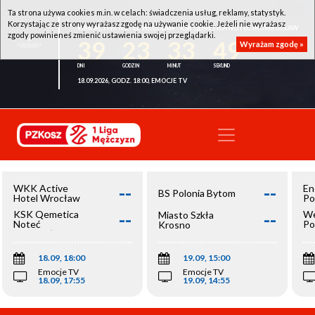
Ta strona używa cookies m.in. w celach: świadczenia usług, reklamy, statystyk.
Korzystając ze strony wyrażasz zgodę na używanie cookie. Jeżeli nie wyrażasz
WKK ACTIVE HOTEL WROCŁAW - KSK QEMETICA NOTEĆ INOWROCŁAW
zgody powinieneś zmienić ustawienia swojej przeglądarki.
39
23
33
48
Wyrażam zgodę »
18.09.2026, GODZ. 18:00, EMOCJE TV
--
--
WKK Active
En
BS Polonia Bytom
Hotel Wrocław
Po
--
--
KSK Qemetica
We
Miasto Szkła
Noteć
Po
Krosno
Inowrocław
Op
18.09, 18:00
19.09, 15:00
Emocje TV
Emocje TV
18.09, 17:55
19.09, 14:55