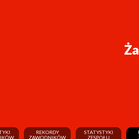
Ża
TYKI
REKORDY
STATYSTYKI
IKÓW
ZAWODNIKÓW
ZESPOŁU