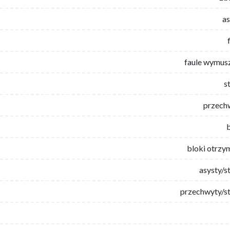
as
faule wymus
s
przech
bloki otrzy
asysty/s
przechwyty/st