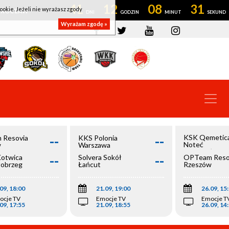
41
12
08
31
ookie. Jeżeli nie wyrażasz zgody
OWROCŁAW
Wyrażam zgodę »
--
--
KSK Qemetic
 Resovia
KKS Polonia
Noteć
w
Warszawa
Inowrocław
--
--
Kotwica
Solvera Sokół
OPTeam Reso
łobrzeg
Łańcut
Rzeszów
09, 18:00
21.09, 19:00
26.09, 15
ocje TV
Emocje TV
Emocje T
09, 17:55
21.09, 18:55
26.09, 14