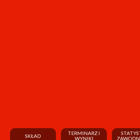
TERMINARZ I
STATYS
SKŁAD
WYNIKI
ZAWODN