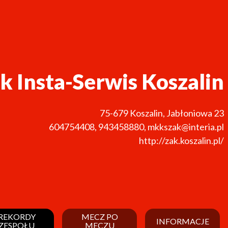
k Insta-Serwis Koszalin
75-679
Koszalin
,
Jabłoniowa 23
604754408
,
943458880
,
mkkszak@interia.pl
http://zak.koszalin.pl/
REKORDY
MECZ PO
INFORMACJE
ZESPOŁU
MECZU