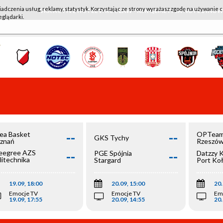
iadczenia usług, reklamy, statystyk. Korzystając ze strony wyrażasz zgodę na używanie c
WKK ACTIVE HOTEL WROCŁAW - KSK QEMETICA NOTEĆ IN
eglądarki.
--
--
ea Basket
OPTeam
GKS Tychy
znań
Rzeszó
--
--
egree AZS
PGE Spójnia
Datzzy 
litechnika
Stargard
Port Ko
olska
19.09, 18:00
20.09, 15:00
20.
Emocje TV
Emocje TV
Em
19.09, 17:55
20.09, 14:55
20.