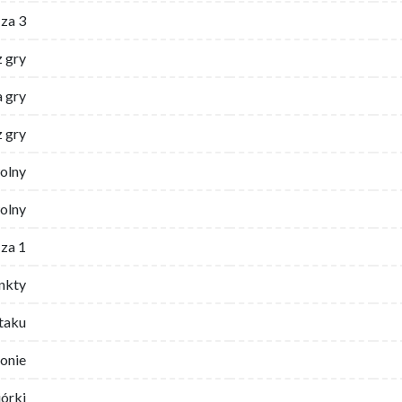
za 3
z gry
 gry
z gry
wolny
olny
za 1
nkty
ataku
ronie
iórki