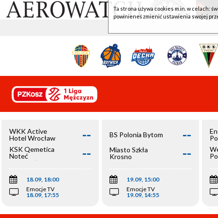
Ta strona używa cookies m.in. w celach: św
powinieneś zmienić ustawienia swojej prz
--
--
WKK Active
En
BS Polonia Bytom
Hotel Wrocław
Po
--
--
KSK Qemetica
We
Miasto Szkła
Noteć
Po
Krosno
Inowrocław
Op
18.09, 18:00
19.09, 15:00
Emocje TV
Emocje TV
18.09, 17:55
19.09, 14:55