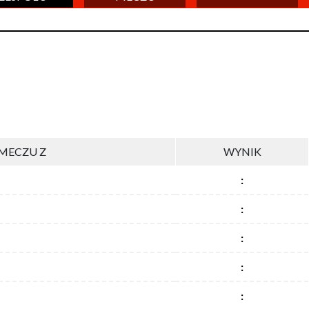
MECZU Z
WYNIK
:
:
:
:
: