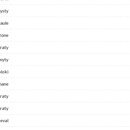
ysty
faule
zone
traty
wyty
bloki
mane
traty
raty
eval