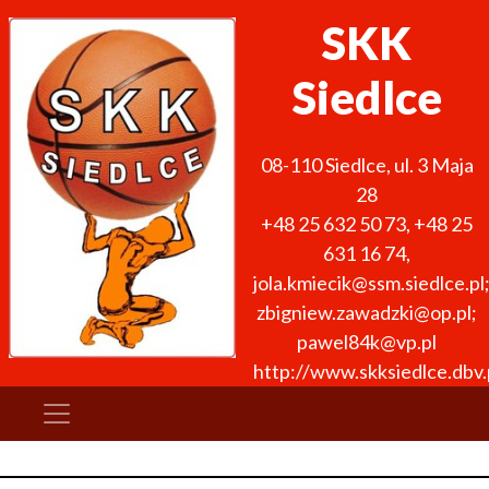
SKK
Siedlce
08-110
Siedlce
,
ul. 3 Maja
28
+48 25 632 50 73
,
+48 25
631 16 74
,
jola.kmiecik@ssm.siedlce.pl
zbigniew.zawadzki@op.pl;
pawel84k@vp.pl
http://www.skksiedlce.dbv.