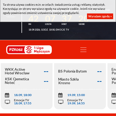
Ta strona używa cookies m.in. w celach: świadczenia usług, reklamy, statystyk.
Korzystając ze strony wyrażasz zgodę na używanie cookie. Jeżeli nie wyrażasz
WKK ACTIVE HOTEL WROCŁAW - KSK QEMETICA NOTEĆ INOWROCŁAW
zgody powinieneś zmienić ustawienia swojej przeglądarki.
42
07
37
20
Wyrażam zgodę »
18.09.2026, GODZ. 18:00, EMOCJE TV
--
--
WKK Active
En
BS Polonia Bytom
Hotel Wrocław
Po
--
--
KSK Qemetica
We
Miasto Szkła
Noteć
Po
Krosno
Inowrocław
Op
18.09, 18:00
19.09, 15:00
Emocje TV
Emocje TV
18.09, 17:55
19.09, 14:55