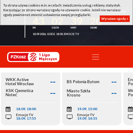
Ta strona używa cookies m.in. w celach: świadczenia usług, reklamy, statystyk.
Korzystając ze strony wyrażasz zgodę na używanie cookie. Jeżeli nie wyrażasz
WKK ACTIVE HOTEL WROCŁAW - KSK QEMETICA NOTEĆ INOWROCŁAW
zgody powinieneś zmienić ustawienia swojej przeglądarki.
43
02
39
20
Wyrażam zgodę »
18.09.2026, GODZ. 18:00, EMOCJE TV
--
--
WKK Active
En
BS Polonia Bytom
Hotel Wrocław
Po
--
--
KSK Qemetica
We
Miasto Szkła
Noteć
Po
Krosno
Inowrocław
Op
18.09, 18:00
19.09, 15:00
Emocje TV
Emocje TV
18.09, 17:55
19.09, 14:55