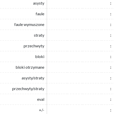
asysty
asysty
:
:
faule
faule
:
:
faule wymuszone
faule wymuszone
:
:
straty
straty
:
:
przechwyty
przechwyty
:
:
bloki
bloki
:
:
bloki otrzymane
bloki otrzymane
:
:
asysty/straty
asysty/straty
:
:
przechwyty/straty
przechwyty/straty
:
:
eval
eval
:
:
+/-
+/-
:
: