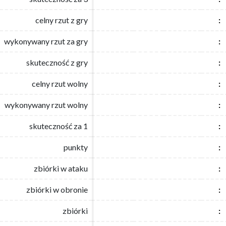
celny rzut z gry
celny rzut z gry
:
:
wykonywany rzut za gry
wykonywany rzut za gry
:
:
skuteczność z gry
skuteczność z gry
:
:
celny rzut wolny
celny rzut wolny
:
:
wykonywany rzut wolny
wykonywany rzut wolny
:
:
skuteczność za 1
skuteczność za 1
:
:
punkty
punkty
:
:
zbiórki w ataku
zbiórki w ataku
:
:
zbiórki w obronie
zbiórki w obronie
:
:
zbiórki
zbiórki
:
: