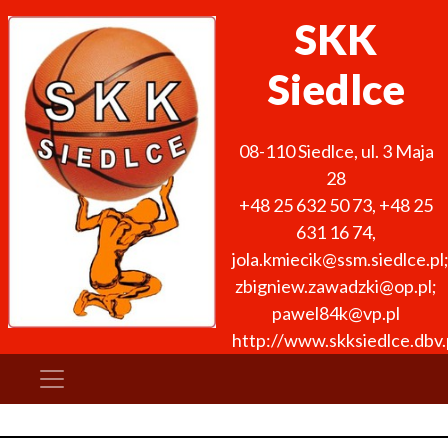
SKK
Siedlce
08-110
Siedlce
,
ul. 3 Maja
28
+48 25 632 50 73
,
+48 25
631 16 74
,
jola.kmiecik@ssm.siedlce.pl
zbigniew.zawadzki@op.pl;
pawel84k@vp.pl
http://www.skksiedlce.dbv.