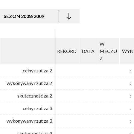
SEZON 2008/2009
W
W
REKORD
REKORD
DATA
DATA
MECZU
MECZU
WYN
WYN
Z
Z
celny rzut za 2
celny rzut za 2
:
:
wykonywany rzut za 2
wykonywany rzut za 2
:
:
skuteczność za 2
skuteczność za 2
:
:
celny rzut za 3
celny rzut za 3
:
:
wykonywany rzut za 3
wykonywany rzut za 3
:
:
skuteczność za 3
skuteczność za 3
:
: