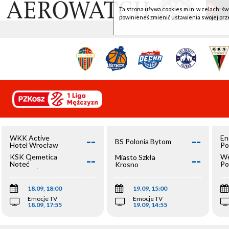
Ta strona używa cookies m.in. w celach: św
powinieneś zmienić ustawienia swojej prz
--
--
WKK Active
En
BS Polonia Bytom
Hotel Wrocław
Po
--
--
KSK Qemetica
We
Miasto Szkła
Noteć
Po
Krosno
Inowrocław
Op
18.09, 18:00
19.09, 15:00
Emocje TV
Emocje TV
18.09, 17:55
19.09, 14:55