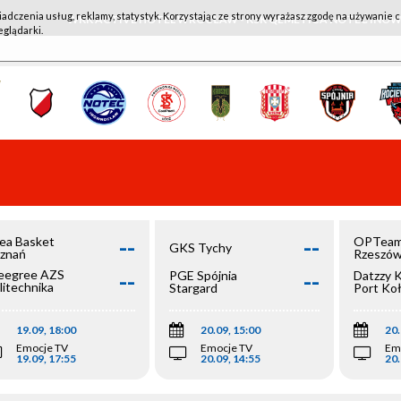
iadczenia usług, reklamy, statystyk. Korzystając ze strony wyrażasz zgodę na używanie c
WKK ACTIVE HOTEL WROCŁAW - KSK QEMETICA NOTEĆ IN
eglądarki.
--
--
ea Basket
OPTeam
GKS Tychy
znań
Rzeszó
--
--
egree AZS
PGE Spójnia
Datzzy 
litechnika
Stargard
Port Ko
olska
19.09, 18:00
20.09, 15:00
20.
Emocje TV
Emocje TV
Em
19.09, 17:55
20.09, 14:55
20.