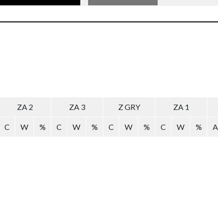
ZA 2
ZA 3
Z GRY
ZA 1
C
W
%
C
W
%
C
W
%
C
W
%
A