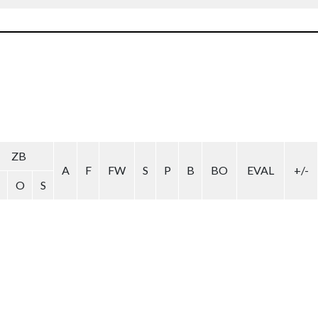
ZB
A
F
FW
S
P
B
BO
EVAL
+/-
O
S