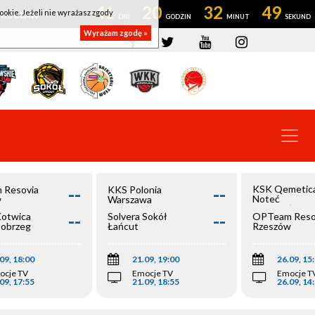
41
20
32
49
ookie. Jeżeli nie wyrażasz zgody
OWROCŁAW
Wyrażam zgodę »
--
--
KSK Qemetic
 Resovia
KKS Polonia
Noteć
w
Warszawa
Inowrocław
--
--
Kotwica
Solvera Sokół
OPTeam Reso
łobrzeg
Łańcut
Rzeszów
09, 18:00
21.09, 19:00
26.09, 15
ocje TV
Emocje TV
Emocje T
09, 17:55
21.09, 18:55
26.09, 14