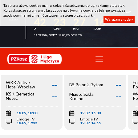
Ta strona używa cookies m.in. w celach: świadczenia usług, reklamy, statystyk.
Korzystając ze strony wyrażasz zgodę na używanie cookie. Jeżeli nie wyrażasz
WKK ACTIVE HOTEL WROCŁAW - KSK QEMETICA NOTEĆ INOWROCŁAW
zgody powinieneś zmienić ustawienia swojej przeglądarki.
42
23
27
16
Wyrażam zgodę »
18.09.2026, GODZ. 18:00, EMOCJE TV
--
--
WKK Active
En
BS Polonia Bytom
Hotel Wrocław
Po
--
--
KSK Qemetica
We
Miasto Szkła
Noteć
Po
Krosno
Inowrocław
Op
18.09, 18:00
19.09, 15:00
Emocje TV
Emocje TV
18.09, 17:55
19.09, 14:55