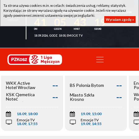
Ta strona używa cookies m.in. w celach: świadczenia usług, reklamy, statystyk.
Korzystając ze strony wyrażasz zgodę na używanie cookie. Jeżeli nie wyrażasz
WKK ACTIVE HOTEL WROCŁAW - KSK QEMETICA NOTEĆ INOWROCŁAW
zgody powinieneś zmienić ustawienia swojej przeglądarki.
41
05
43
19
Wyrażam zgodę »
18.09.2026, GODZ. 18:00, EMOCJE TV
--
--
WKK Active
En
BS Polonia Bytom
Hotel Wrocław
Po
--
--
KSK Qemetica
We
Miasto Szkła
Noteć
Po
Krosno
Inowrocław
Op
18.09, 18:00
19.09, 15:00
Emocje TV
Emocje TV
18.09, 17:55
19.09, 14:55