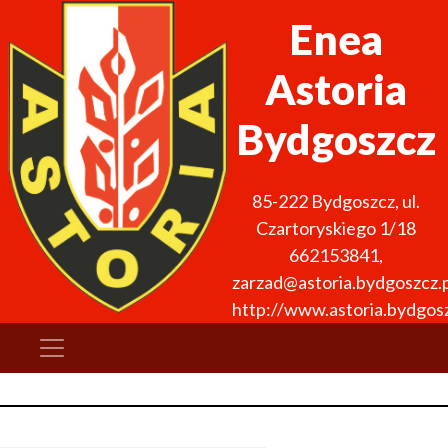
Enea
Astoria
Bydgoszcz
85-222
Bydgoszcz
,
ul.
Czartoryskiego 1/18
662153841
,
zarzad@astoria.bydgoszcz.p
http://www.astoria.bydgosz