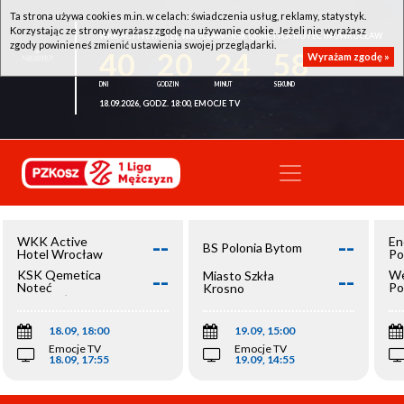
Ta strona używa cookies m.in. w celach: świadczenia usług, reklamy, statystyk.
Korzystając ze strony wyrażasz zgodę na używanie cookie. Jeżeli nie wyrażasz
WKK ACTIVE HOTEL WROCŁAW - KSK QEMETICA NOTEĆ INOWROCŁAW
zgody powinieneś zmienić ustawienia swojej przeglądarki.
40
20
24
58
Wyrażam zgodę »
18.09.2026, GODZ. 18:00, EMOCJE TV
--
--
WKK Active
En
BS Polonia Bytom
Hotel Wrocław
Po
--
--
KSK Qemetica
We
Miasto Szkła
Noteć
Po
Krosno
Inowrocław
Op
18.09, 18:00
19.09, 15:00
Emocje TV
Emocje TV
18.09, 17:55
19.09, 14:55