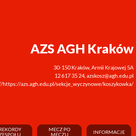
AZS AGH Kraków
30-150
Kraków
,
Armii Krajowej 5A
12 617 35 24
,
azskosz@agh.edu.pl
//https://azs.agh.edu.pl/sekcje_wyczynowe/koszykowka/
REKORDY
MECZ PO
INFORMACJE
ZESPOŁU
MECZU