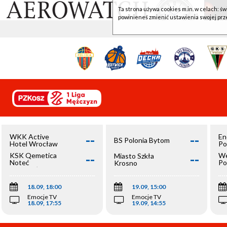
Ta strona używa cookies m.in. w celach: św
powinieneś zmienić ustawienia swojej prz
--
--
WKK Active
En
BS Polonia Bytom
Hotel Wrocław
Po
--
--
KSK Qemetica
We
Miasto Szkła
Noteć
Po
Krosno
Inowrocław
Op
18.09, 18:00
19.09, 15:00
Emocje TV
Emocje TV
18.09, 17:55
19.09, 14:55