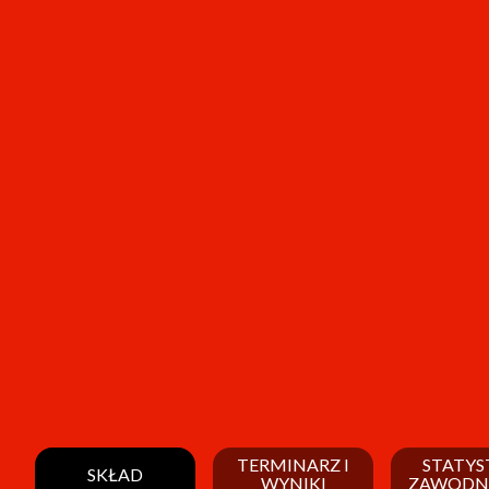
TERMINARZ I
STATYS
SKŁAD
WYNIKI
ZAWODN