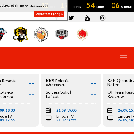
42
17
54
06
ookie. Jeżeli nie wyrażasz zgody
OWROCŁAW
Wyrażam zgodę »
--
--
KSK Qemetic
 Resovia
KKS Polonia
Noteć
w
Warszawa
Inowrocław
--
--
Kotwica
Solvera Sokół
OPTeam Reso
łobrzeg
Łańcut
Rzeszów
09, 18:00
21.09, 19:00
26.09, 15
ocje TV
Emocje TV
Emocje T
09, 17:55
21.09, 18:55
26.09, 14