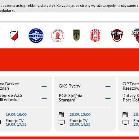
iadczenia usług, reklamy, statystyk. Korzystając ze strony wyrażasz zgodę na używanie c
WKK ACTIVE HOTEL WROCŁAW - KSK QEMETICA NOTEĆ IN
eglądarki.
--
--
ea Basket
OPTeam
GKS Tychy
znań
Rzeszó
--
--
egree AZS
PGE Spójnia
Datzzy 
litechnika
Stargard
Port Ko
olska
19.09, 18:00
20.09, 15:00
20.
Emocje TV
Emocje TV
Em
19.09, 17:55
20.09, 14:55
20.