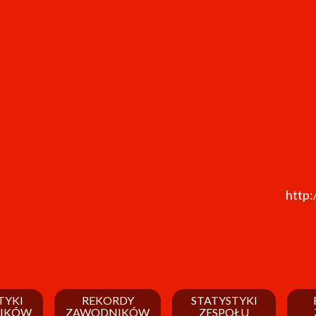
http:
TYKI
REKORDY
STATYSTYKI
IKÓW
ZAWODNIKÓW
ZESPOŁU