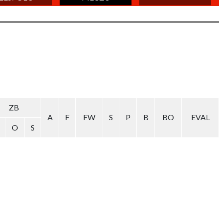
ZB
A
F
FW
S
P
B
BO
EVAL
O
S