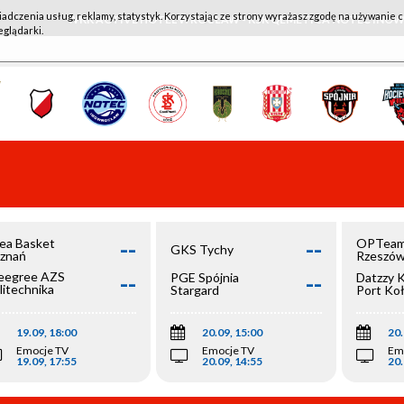
iadczenia usług, reklamy, statystyk. Korzystając ze strony wyrażasz zgodę na używanie c
WKK ACTIVE HOTEL WROCŁAW - KSK QEMETICA NOTEĆ IN
eglądarki.
--
--
ea Basket
OPTeam
GKS Tychy
znań
Rzeszó
--
--
egree AZS
PGE Spójnia
Datzzy 
litechnika
Stargard
Port Ko
olska
19.09, 18:00
20.09, 15:00
20.
Emocje TV
Emocje TV
Em
19.09, 17:55
20.09, 14:55
20.