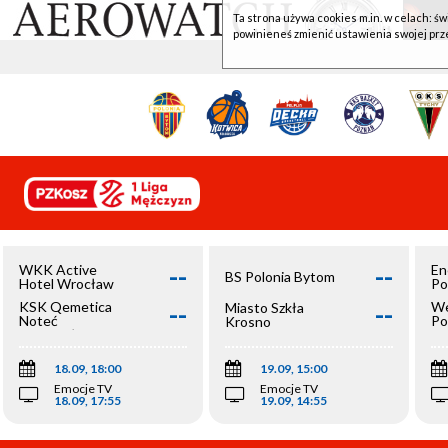
Ta strona używa cookies m.in. w celach: św
powinieneś zmienić ustawienia swojej prz
--
--
WKK Active
En
BS Polonia Bytom
Hotel Wrocław
Po
--
--
KSK Qemetica
We
Miasto Szkła
Noteć
Po
Krosno
Inowrocław
Op
18.09, 18:00
19.09, 15:00
Emocje TV
Emocje TV
18.09, 17:55
19.09, 14:55