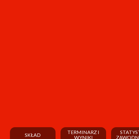
TERMINARZ I
STATYS
SKŁAD
WYNIKI
ZAWODN