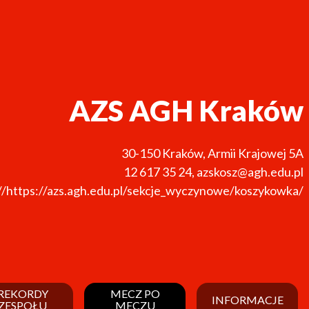
AZS AGH Kraków
30-150
Kraków
,
Armii Krajowej 5A
12 617 35 24
,
azskosz@agh.edu.pl
//https://azs.agh.edu.pl/sekcje_wyczynowe/koszykowka/
REKORDY
MECZ PO
INFORMACJE
ZESPOŁU
MECZU