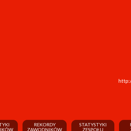
http:
TYKI
REKORDY
STATYSTYKI
IKÓW
ZAWODNIKÓW
ZESPOŁU