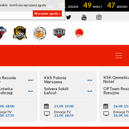
41
01
49
47
ookie. Jeżeli nie wyrażasz zgody
OWROCŁAW
Wyrażam zgodę »
--
--
KSK Qemetic
 Resovia
KKS Polonia
Noteć
w
Warszawa
Inowrocław
--
--
Kotwica
Solvera Sokół
OPTeam Reso
łobrzeg
Łańcut
Rzeszów
09, 18:00
21.09, 19:00
26.09, 15
ocje TV
Emocje TV
Emocje T
09, 17:55
21.09, 18:55
26.09, 14