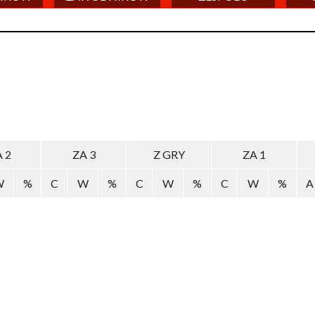
 2
ZA 3
Z GRY
ZA 1
W
%
C
W
%
C
W
%
C
W
%
A