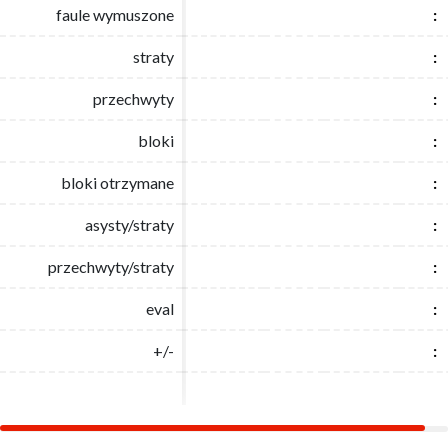
faule wymuszone
faule wymuszone
:
:
straty
straty
:
:
przechwyty
przechwyty
:
:
bloki
bloki
:
:
bloki otrzymane
bloki otrzymane
:
:
asysty/straty
asysty/straty
:
:
przechwyty/straty
przechwyty/straty
:
:
eval
eval
:
:
+/-
+/-
:
: