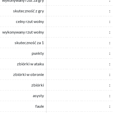
wykonywany rzut za gry
wykonywany rzut za gry
:
:
skuteczność z gry
skuteczność z gry
:
:
celny rzut wolny
celny rzut wolny
:
:
wykonywany rzut wolny
wykonywany rzut wolny
:
:
skuteczność za 1
skuteczność za 1
:
:
punkty
punkty
:
:
zbiórki w ataku
zbiórki w ataku
:
:
zbiórki w obronie
zbiórki w obronie
:
:
zbiórki
zbiórki
:
:
asysty
asysty
:
:
faule
faule
:
: