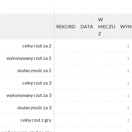
W
W
REKORD
REKORD
DATA
DATA
MECZU
MECZU
WYN
WYN
Z
Z
celny rzut za 2
celny rzut za 2
:
:
wykonywany rzut za 2
wykonywany rzut za 2
:
:
skuteczność za 2
skuteczność za 2
:
:
celny rzut za 3
celny rzut za 3
:
:
wykonywany rzut za 3
wykonywany rzut za 3
:
:
skuteczność za 3
skuteczność za 3
:
:
celny rzut z gry
celny rzut z gry
:
: