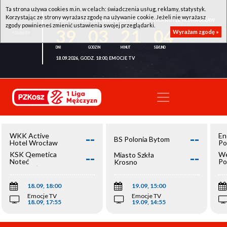
Ta strona używa cookies m.in. w celach: świadczenia usług, reklamy, statystyk.
Korzystając ze strony wyrażasz zgodę na używanie cookie. Jeżeli nie wyrażasz
WKK ACTIVE HOTEL WROCŁAW - KSK QEMETICA NOTEĆ INOWROCŁAW
zgody powinieneś zmienić ustawienia swojej przeglądarki.
39
03
21
04
Wyrażam zgodę »
18.09.2026, GODZ. 18:00, EMOCJE TV
--
--
WKK Active
En
BS Polonia Bytom
Hotel Wrocław
Po
--
--
KSK Qemetica
We
Miasto Szkła
Noteć
Po
Krosno
Inowrocław
Op
18.09, 18:00
19.09, 15:00
Emocje TV
Emocje TV
18.09, 17:55
19.09, 14:55