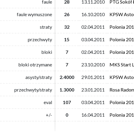
faule
faule
28
28
13.11.2010
13.11.2010
PTG Sokół 
PTG Sokół 
faule wymuszone
faule wymuszone
26
26
16.10.2010
16.10.2010
KPSW Astor
KPSW Astor
straty
straty
32
32
02.04.2011
02.04.2011
Polonia 20
Polonia 20
przechwyty
przechwyty
15
15
03.04.2011
03.04.2011
Polonia 20
Polonia 20
bloki
bloki
7
7
02.04.2011
02.04.2011
Polonia 20
Polonia 20
bloki otrzymane
bloki otrzymane
7
7
23.10.2010
23.10.2010
MKS Start L
MKS Start L
asysty/straty
asysty/straty
2.4000
2.4000
29.01.2011
29.01.2011
KPSW Astor
KPSW Astor
przechwyty/straty
przechwyty/straty
1.3000
1.3000
23.01.2011
23.01.2011
Rosa Rado
Rosa Rado
eval
eval
107
107
03.04.2011
03.04.2011
Polonia 20
Polonia 20
+/-
+/-
0
0
16.04.2011
16.04.2011
Polonia 20
Polonia 20