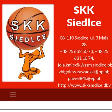
SKK
Siedlce
08-110
Siedlce
,
ul. 3 Maja
28
+48 25 632 50 73
,
+48 25
631 16 74
,
jola.kmiecik@ssm.siedlce.pl
zbigniew.zawadzki@op.pl;
pawel84k@vp.pl
http://www.skksiedlce.dbv.