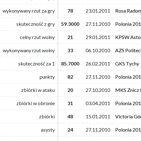
wykonywany rzut za gry
wykonywany rzut za gry
78
78
23.01.2011
23.01.2011
Rosa Rado
Rosa Rado
skuteczność z gry
skuteczność z gry
59.3000
59.3000
27.11.2010
27.11.2010
Polonia 20
Polonia 20
celny rzut wolny
celny rzut wolny
21
21
29.01.2011
29.01.2011
KPSW Astor
KPSW Astor
wykonywany rzut wolny
wykonywany rzut wolny
33
33
06.10.2010
06.10.2010
AZS Polite
AZS Polite
skuteczność za 1
skuteczność za 1
85.7000
85.7000
26.02.2011
26.02.2011
GKS Tychy
GKS Tychy
punkty
punkty
82
82
27.11.2010
27.11.2010
Polonia 20
Polonia 20
zbiórki w ataku
zbiórki w ataku
20
20
27.10.2010
27.10.2010
MKS Znicz 
MKS Znicz 
zbiórki w obronie
zbiórki w obronie
31
31
03.04.2011
03.04.2011
Polonia 20
Polonia 20
zbiórki
zbiórki
48
48
15.01.2011
15.01.2011
Victoria Gó
Victoria Gó
asysty
asysty
24
24
27.11.2010
27.11.2010
Polonia 20
Polonia 20