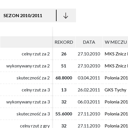
SEZON 2010/2011
REKORD
REKORD
DATA
DATA
W MECZU 
W MECZU 
celny rzut za 2
celny rzut za 2
26
26
27.10.2010
27.10.2010
MKS Znicz 
MKS Znicz 
wykonywany rzut za 2
wykonywany rzut za 2
51
51
27.10.2010
27.10.2010
MKS Znicz 
MKS Znicz 
skuteczność za 2
skuteczność za 2
68.8000
68.8000
03.04.2011
03.04.2011
Polonia 20
Polonia 20
celny rzut za 3
celny rzut za 3
13
13
26.02.2011
26.02.2011
GKS Tychy
GKS Tychy
wykonywany rzut za 3
wykonywany rzut za 3
32
32
06.03.2011
06.03.2011
Polonia 20
Polonia 20
skuteczność za 3
skuteczność za 3
55.6000
55.6000
27.11.2010
27.11.2010
Polonia 20
Polonia 20
celny rzut z gry
celny rzut z gry
32
32
27.11.2010
27.11.2010
Polonia 20
Polonia 20