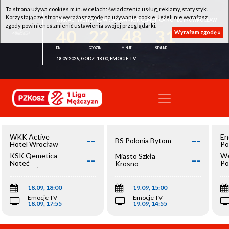
Ta strona używa cookies m.in. w celach: świadczenia usług, reklamy, statystyk.
Korzystając ze strony wyrażasz zgodę na używanie cookie. Jeżeli nie wyrażasz
WKK ACTIVE HOTEL WROCŁAW - KSK QEMETICA NOTEĆ INOWROCŁAW
zgody powinieneś zmienić ustawienia swojej przeglądarki.
40
22
48
31
Wyrażam zgodę »
18.09.2026, GODZ. 18:00, EMOCJE TV
--
--
WKK Active
En
BS Polonia Bytom
Hotel Wrocław
Po
--
--
KSK Qemetica
We
Miasto Szkła
Noteć
Po
Krosno
Inowrocław
Op
18.09, 18:00
19.09, 15:00
Emocje TV
Emocje TV
18.09, 17:55
19.09, 14:55