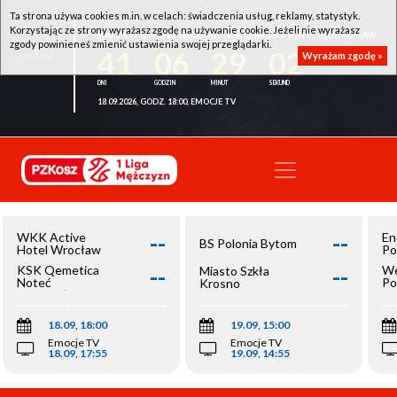
Ta strona używa cookies m.in. w celach: świadczenia usług, reklamy, statystyk.
Korzystając ze strony wyrażasz zgodę na używanie cookie. Jeżeli nie wyrażasz
WKK ACTIVE HOTEL WROCŁAW - KSK QEMETICA NOTEĆ INOWROCŁAW
zgody powinieneś zmienić ustawienia swojej przeglądarki.
41
06
29
02
Wyrażam zgodę »
18.09.2026, GODZ. 18:00, EMOCJE TV
--
--
WKK Active
En
BS Polonia Bytom
Hotel Wrocław
Po
--
--
KSK Qemetica
We
Miasto Szkła
Noteć
Po
Krosno
Inowrocław
Op
18.09, 18:00
19.09, 15:00
Emocje TV
Emocje TV
18.09, 17:55
19.09, 14:55