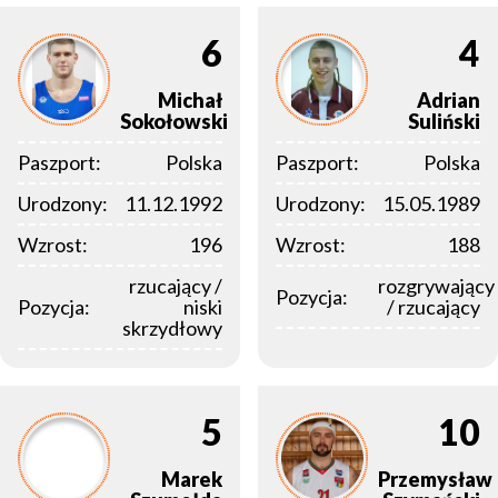
6
4
Michał
Adrian
Sokołowski
Suliński
Paszport:
Polska
Paszport:
Polska
Urodzony:
11.12.1992
Urodzony:
15.05.1989
Wzrost:
196
Wzrost:
188
rzucający /
rozgrywający
Pozycja:
Pozycja:
niski
/ rzucający
skrzydłowy
5
10
Marek
Przemysław