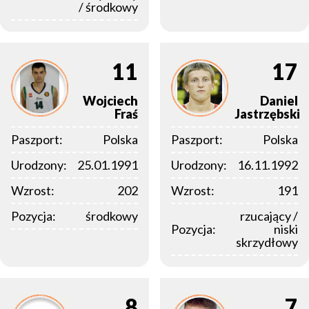
/ środkowy
11
17
Wojciech
Daniel
Fraś
Jastrzębski
Paszport:
Polska
Paszport:
Polska
Urodzony:
25.01.1991
Urodzony:
16.11.1992
Wzrost:
202
Wzrost:
191
Pozycja:
środkowy
rzucający /
Pozycja:
niski
skrzydłowy
8
7