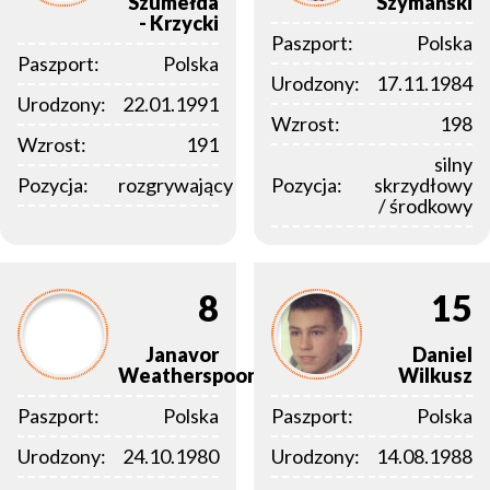
Szumełda
Szymański
- Krzycki
Paszport:
Polska
Paszport:
Polska
Urodzony:
17.11.1984
Urodzony:
22.01.1991
Wzrost:
198
Wzrost:
191
silny
Pozycja:
rozgrywający
Pozycja:
skrzydłowy
/ środkowy
8
15
Janavor
Daniel
Weatherspoon
Wilkusz
Paszport:
Polska
Paszport:
Polska
Urodzony:
24.10.1980
Urodzony:
14.08.1988