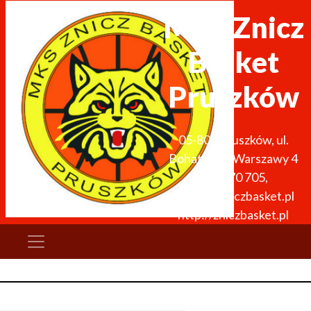
MKS Znicz
Basket
Pruszków
05-800
Pruszków
,
ul.
Bohaterów Warszawy 4
691 270 705
,
zarzad@zniczbasket.pl
http://zniczbasket.pl