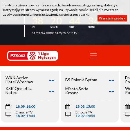
Ta strona używa cookies m.in. w celach: świadczenia usług, reklamy, statystyk.
Korzystając ze strony wyrażasz zgodę na używanie cookie. Jeżeli nie wyrażasz
WKK ACTIVE HOTEL WROCŁAW - KSK QEMETICA NOTEĆ INOWROCŁAW
zgody powinieneś zmienić ustawienia swojej przeglądarki.
38
20
44
34
Wyrażam zgodę »
18.09.2026, GODZ. 18:00, EMOCJE TV
--
--
WKK Active
En
BS Polonia Bytom
Hotel Wrocław
Po
--
--
KSK Qemetica
We
Miasto Szkła
Noteć
Po
Krosno
Inowrocław
Op
18.09, 18:00
19.09, 15:00
Emocje TV
Emocje TV
18.09, 17:55
19.09, 14:55