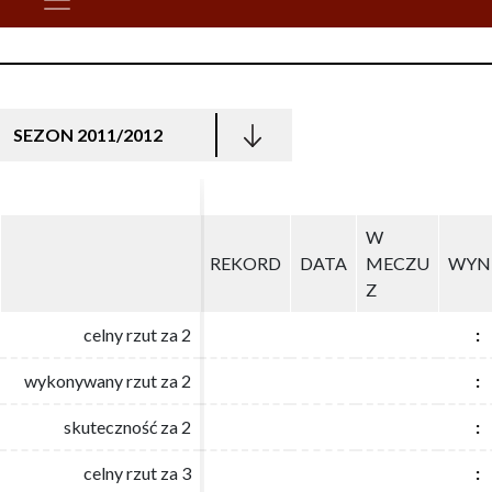
SEZON 2011/2012
W
W
REKORD
REKORD
DATA
DATA
MECZU
MECZU
WYN
WYN
Z
Z
celny rzut za 2
celny rzut za 2
:
:
wykonywany rzut za 2
wykonywany rzut za 2
:
:
skuteczność za 2
skuteczność za 2
:
:
celny rzut za 3
celny rzut za 3
:
: