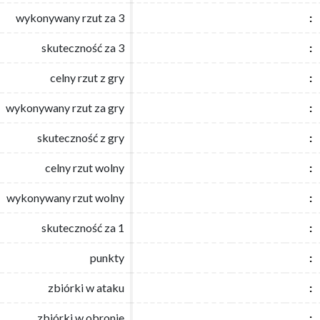
wykonywany rzut za 3
wykonywany rzut za 3
:
:
skuteczność za 3
skuteczność za 3
:
:
celny rzut z gry
celny rzut z gry
:
:
wykonywany rzut za gry
wykonywany rzut za gry
:
:
skuteczność z gry
skuteczność z gry
:
:
celny rzut wolny
celny rzut wolny
:
:
wykonywany rzut wolny
wykonywany rzut wolny
:
:
skuteczność za 1
skuteczność za 1
:
:
punkty
punkty
:
:
zbiórki w ataku
zbiórki w ataku
:
:
zbiórki w obronie
zbiórki w obronie
:
: