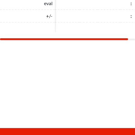
eval
eval
:
:
+/-
+/-
:
: