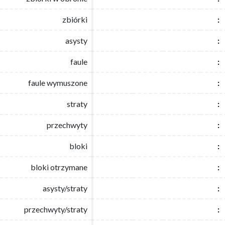
zbiórki
zbiórki
:
:
asysty
asysty
:
:
faule
faule
:
:
faule wymuszone
faule wymuszone
:
:
straty
straty
:
:
przechwyty
przechwyty
:
:
bloki
bloki
:
:
bloki otrzymane
bloki otrzymane
:
:
asysty/straty
asysty/straty
:
:
przechwyty/straty
przechwyty/straty
:
: