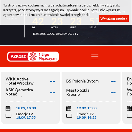
Ta strona używa cookies m.in. w celach: świadczenia usług, reklamy, statystyk.
Korzystając ze strony wyrażasz zgodę na używanie cookie. Jeżeli nie wyrażasz
WKK ACTIVE HOTEL WROCŁAW - KSK QEMETICA NOTEĆ INOWROCŁAW
zgody powinieneś zmienić ustawienia swojej przeglądarki.
42
23
23
57
Wyrażam zgodę »
18.09.2026, GODZ. 18:00, EMOCJE TV
--
--
WKK Active
En
BS Polonia Bytom
Hotel Wrocław
Po
--
--
KSK Qemetica
We
Miasto Szkła
Noteć
Po
Krosno
Inowrocław
Op
18.09, 18:00
19.09, 15:00
Emocje TV
Emocje TV
18.09, 17:55
19.09, 14:55