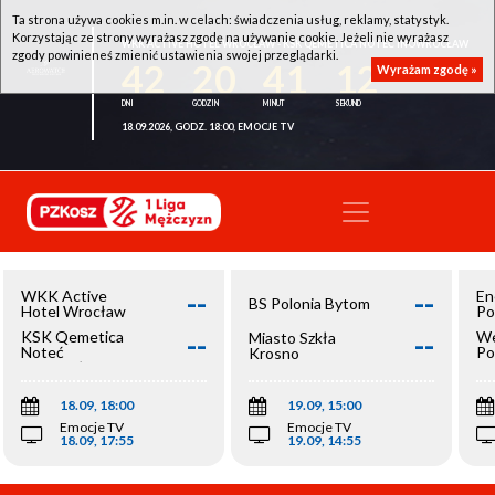
Ta strona używa cookies m.in. w celach: świadczenia usług, reklamy, statystyk.
Korzystając ze strony wyrażasz zgodę na używanie cookie. Jeżeli nie wyrażasz
WKK ACTIVE HOTEL WROCŁAW - KSK QEMETICA NOTEĆ INOWROCŁAW
zgody powinieneś zmienić ustawienia swojej przeglądarki.
42
20
41
12
Wyrażam zgodę »
18.09.2026, GODZ. 18:00, EMOCJE TV
--
--
WKK Active
En
BS Polonia Bytom
Hotel Wrocław
Po
--
--
KSK Qemetica
We
Miasto Szkła
Noteć
Po
Krosno
Inowrocław
Op
18.09, 18:00
19.09, 15:00
Emocje TV
Emocje TV
18.09, 17:55
19.09, 14:55