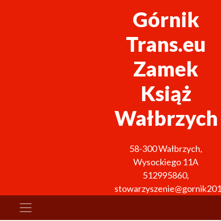
Górnik
Trans.eu
Zamek
Książ
Wałbrzych
58-300
Wałbrzych
,
Wysockiego 11A
512995860
,
stowarzyszenie@gornik201