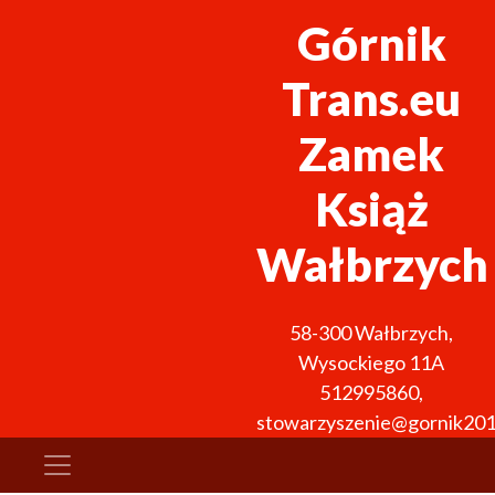
Górnik
Trans.eu
Zamek
Książ
Wałbrzych
58-300
Wałbrzych
,
Wysockiego 11A
512995860
,
stowarzyszenie@gornik201