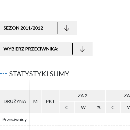
SEZON 2011/2012
WYBIERZ PRZECIWNIKA:
STATYSTYKI SUMY
ZA 2
ZA 2
ZA
ZA
DRUŻYNA
DRUŻYNA
M
M
PKT
PKT
C
C
W
W
%
%
C
C
Przeciwnicy
Przeciwnicy