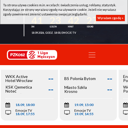
Ta strona używa cookies m.in. w celach: świadczenia usług, reklamy, statystyk.
Korzystając ze strony wyrażasz zgodę na używanie cookie. Jeżeli nie wyrażasz
WKK ACTIVE HOTEL WROCŁAW - KSK QEMETICA NOTEĆ INOWROCŁAW
zgody powinieneś zmienić ustawienia swojej przeglądarki.
41
23
42
26
Wyrażam zgodę »
18.09.2026, GODZ. 18:00, EMOCJE TV
--
--
WKK Active
En
BS Polonia Bytom
Hotel Wrocław
Po
--
--
KSK Qemetica
We
Miasto Szkła
Noteć
Po
Krosno
Inowrocław
Op
18.09, 18:00
19.09, 15:00
Emocje TV
Emocje TV
18.09, 17:55
19.09, 14:55