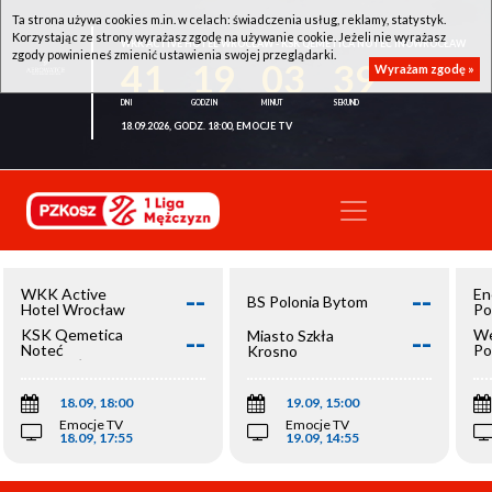
Ta strona używa cookies m.in. w celach: świadczenia usług, reklamy, statystyk.
Korzystając ze strony wyrażasz zgodę na używanie cookie. Jeżeli nie wyrażasz
WKK ACTIVE HOTEL WROCŁAW - KSK QEMETICA NOTEĆ INOWROCŁAW
zgody powinieneś zmienić ustawienia swojej przeglądarki.
41
19
03
39
Wyrażam zgodę »
18.09.2026, GODZ. 18:00, EMOCJE TV
--
--
WKK Active
En
BS Polonia Bytom
Hotel Wrocław
Po
--
--
KSK Qemetica
We
Miasto Szkła
Noteć
Po
Krosno
Inowrocław
Op
18.09, 18:00
19.09, 15:00
Emocje TV
Emocje TV
18.09, 17:55
19.09, 14:55