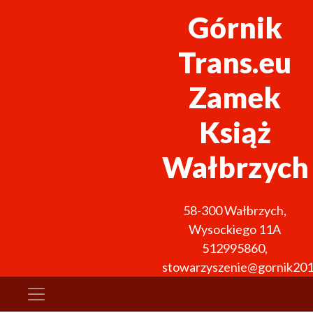
Górnik
Trans.eu
Zamek
Książ
Wałbrzych
58-300
Wałbrzych
,
Wysockiego 11A
512995860
,
stowarzyszenie@gornik201