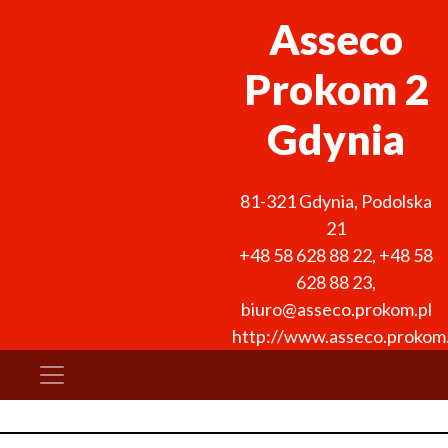
Asseco
Prokom 2
Gdynia
81-321
Gdynia
,
Podolska
21
+48 58 628 88 22
,
+48 58
628 88 23
,
biuro@asseco.prokom.pl
http://www.asseco.prokom.