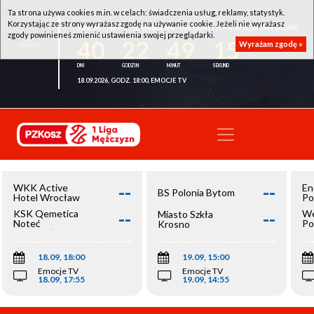
Ta strona używa cookies m.in. w celach: świadczenia usług, reklamy, statystyk.
Korzystając ze strony wyrażasz zgodę na używanie cookie. Jeżeli nie wyrażasz
WKK ACTIVE HOTEL WROCŁAW - KSK QEMETICA NOTEĆ INOWROCŁAW
zgody powinieneś zmienić ustawienia swojej przeglądarki.
40
22
49
15
Wyrażam zgodę »
18.09.2026, GODZ. 18:00, EMOCJE TV
--
--
WKK Active
En
BS Polonia Bytom
Hotel Wrocław
Po
--
--
KSK Qemetica
We
Miasto Szkła
Noteć
Po
Krosno
Inowrocław
Op
18.09, 18:00
19.09, 15:00
Emocje TV
Emocje TV
18.09, 17:55
19.09, 14:55