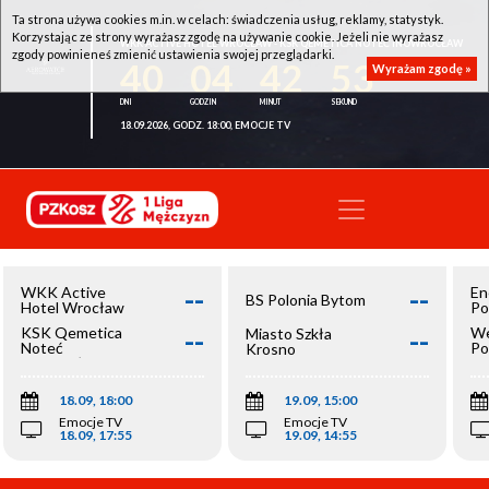
Ta strona używa cookies m.in. w celach: świadczenia usług, reklamy, statystyk.
Korzystając ze strony wyrażasz zgodę na używanie cookie. Jeżeli nie wyrażasz
WKK ACTIVE HOTEL WROCŁAW - KSK QEMETICA NOTEĆ INOWROCŁAW
zgody powinieneś zmienić ustawienia swojej przeglądarki.
40
04
42
53
Wyrażam zgodę »
18.09.2026, GODZ. 18:00, EMOCJE TV
--
--
WKK Active
En
BS Polonia Bytom
Hotel Wrocław
Po
--
--
KSK Qemetica
We
Miasto Szkła
Noteć
Po
Krosno
Inowrocław
Op
18.09, 18:00
19.09, 15:00
Emocje TV
Emocje TV
18.09, 17:55
19.09, 14:55