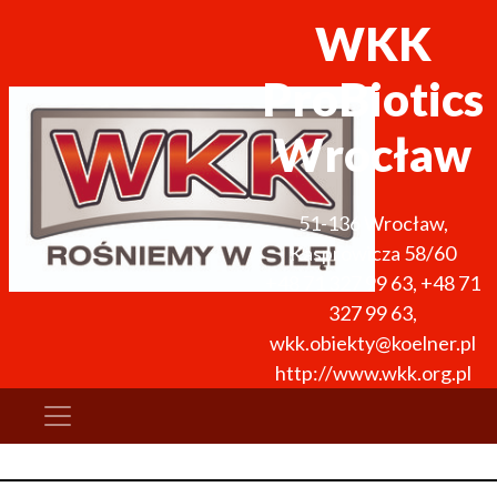
WKK
ProBiotics
Wrocław
51-136
Wrocław
,
Kasprowicza 58/60
+48 71 327 99 63
,
+48 71
327 99 63
,
wkk.obiekty@koelner.pl
http://www.wkk.org.pl