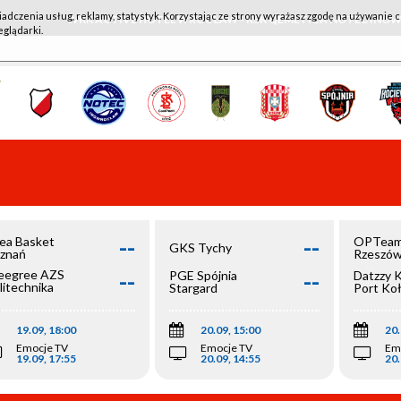
iadczenia usług, reklamy, statystyk. Korzystając ze strony wyrażasz zgodę na używanie c
WKK ACTIVE HOTEL WROCŁAW - KSK QEMETICA NOTEĆ IN
eglądarki.
--
--
ea Basket
OPTeam
GKS Tychy
znań
Rzeszó
--
--
egree AZS
PGE Spójnia
Datzzy 
litechnika
Stargard
Port Ko
olska
19.09, 18:00
20.09, 15:00
20.
Emocje TV
Emocje TV
Em
19.09, 17:55
20.09, 14:55
20.