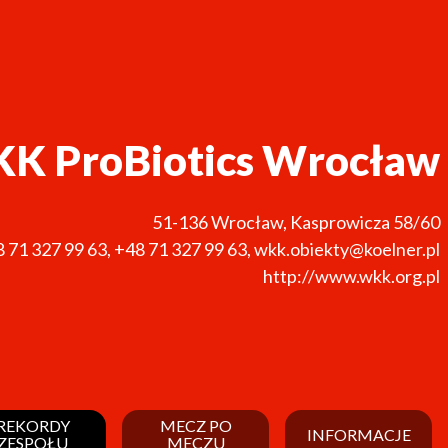
K ProBiotics Wrocław
51-136
Wrocław
,
Kasprowicza 58/60
 71 327 99 63
,
+48 71 327 99 63
,
wkk.obiekty@koelner.pl
http://www.wkk.org.pl
REKORDY
MECZ PO
INFORMACJE
ZESPOŁU
MECZU