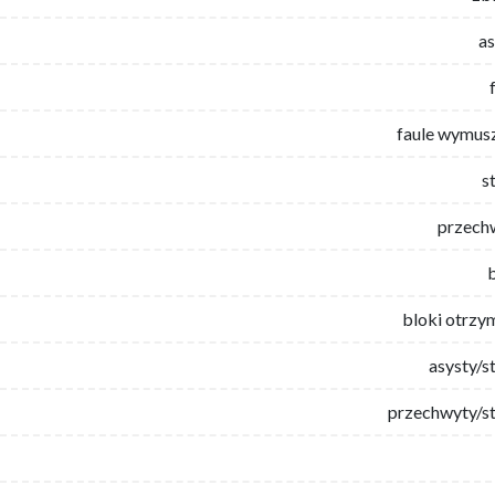
as
faule wymus
s
przech
bloki otrzy
asysty/s
przechwyty/st