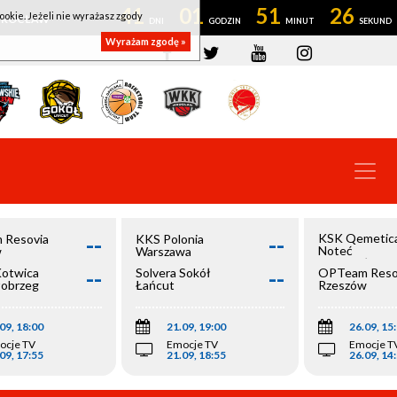
41
01
51
26
ookie. Jeżeli nie wyrażasz zgody
OWROCŁAW
Wyrażam zgodę »
--
--
KSK Qemetic
 Resovia
KKS Polonia
Noteć
w
Warszawa
Inowrocław
--
--
Kotwica
Solvera Sokół
OPTeam Reso
łobrzeg
Łańcut
Rzeszów
09, 18:00
21.09, 19:00
26.09, 15
ocje TV
Emocje TV
Emocje T
09, 17:55
21.09, 18:55
26.09, 14