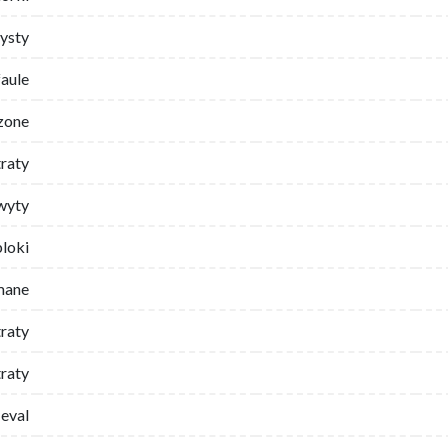
ysty
faule
zone
traty
wyty
bloki
mane
traty
raty
eval