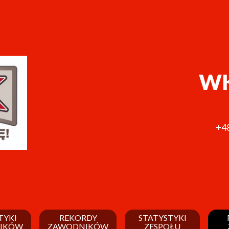
WK
+48
TYKI
REKORDY
STATYSTYKI
IKÓW
ZAWODNIKÓW
ZESPOŁU