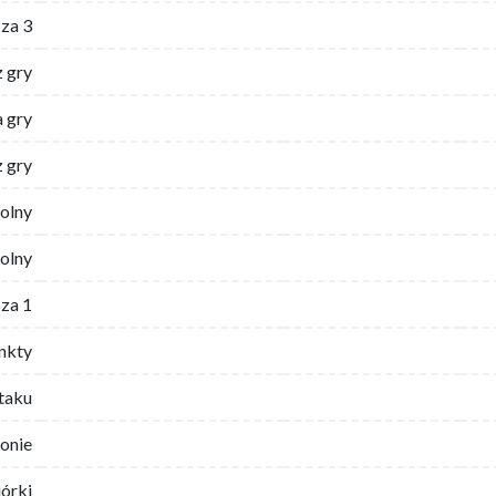
za 3
z gry
 gry
z gry
wolny
olny
za 1
nkty
ataku
ronie
iórki