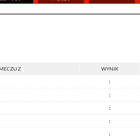
MECZU Z
WYNIK
:
:
:
:
: