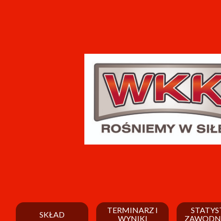
TERMINARZ I
STATYS
SKŁAD
WYNIKI
ZAWODN