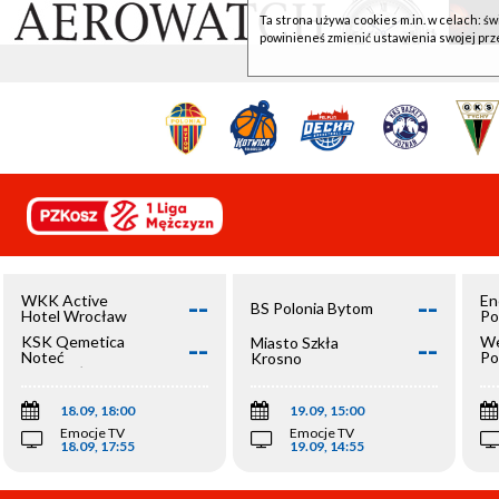
Ta strona używa cookies m.in. w celach: św
powinieneś zmienić ustawienia swojej prz
--
--
WKK Active
En
BS Polonia Bytom
Hotel Wrocław
Po
--
--
KSK Qemetica
We
Miasto Szkła
Noteć
Po
Krosno
Inowrocław
Op
18.09, 18:00
19.09, 15:00
Emocje TV
Emocje TV
18.09, 17:55
19.09, 14:55